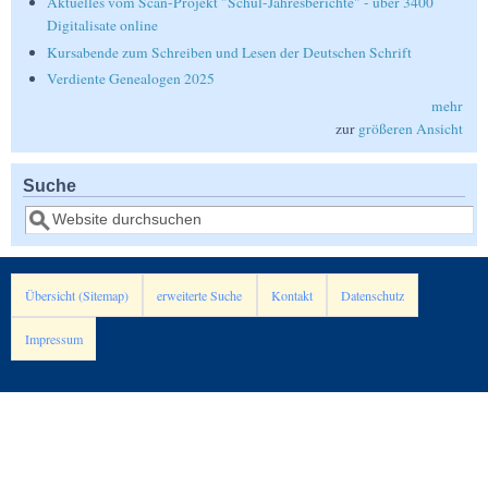
Aktuelles vom Scan-Projekt "Schul-Jahresberichte" - über 3400
Digitalisate online
Kursabende zum Schreiben und Lesen der Deutschen Schrift
Verdiente Genealogen 2025
mehr
zur
größeren Ansicht
Suche
Suche
Übersicht (Sitemap)
erweiterte Suche
Kontakt
Datenschutz
Impressum