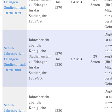
Erlangen
bis
3,4 MB
zu Erlangen
Seiten
(für
Studienanstalt
1879
für das
Mitg
1878/1879
Studienjahr
nur 
1878/79.
pers
Gebr
Digit
Jahresbericht
ist a
über die
www.
Schul-
Königliche
onli
Jahresbericht
1879
Studienanstalt
28
zugä
Erlangen
bis
3,2 MB
zu Erlangen
Seiten
(für
Studienanstalt
1880
für das
Mitg
1879/1880
Studienjahr
nur 
1879/80.
pers
Gebr
Digit
Jahresbericht
ist a
über die
www.
Schul-
Königliche
onli
Jahresbericht
1880