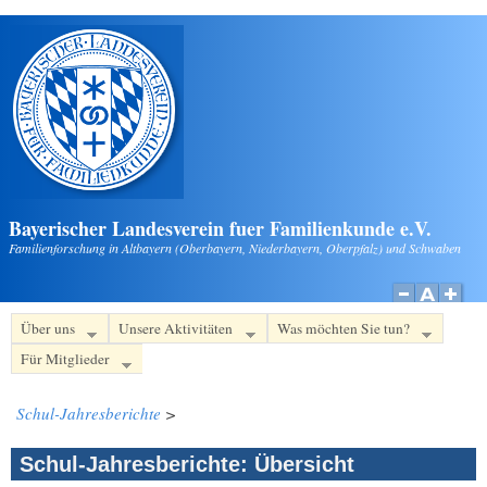
Direkt zum Inhalt
Bayerischer Landesverein fuer Familienkunde e.V.
Familienforschung in Altbayern (Oberbayern, Niederbayern, Oberpfalz) und Schwaben
Über uns
Unsere Aktivitäten
Was möchten Sie tun?
Für Mitglieder
Schul-Jahresberichte
>
Schul-Jahresberichte: Übersicht