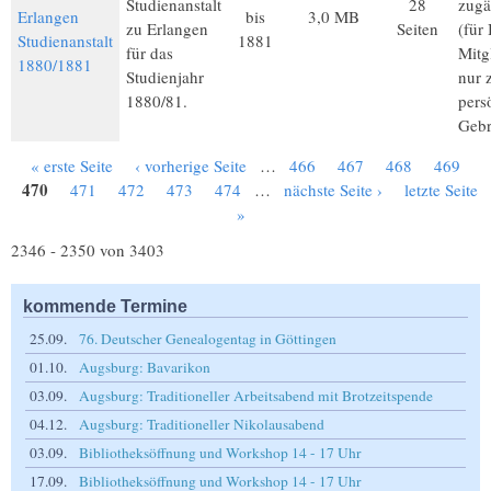
Studienanstalt
28
zugä
Erlangen
bis
3,0 MB
zu Erlangen
Seiten
(für
Studienanstalt
1881
für das
Mitg
1880/1881
Studienjahr
nur 
1880/81.
pers
Gebr
« erste Seite
‹ vorherige Seite
…
466
467
468
469
Seiten
470
471
472
473
474
…
nächste Seite ›
letzte Seite
»
2346 - 2350 von 3403
kommende Termine
25.09.
76. Deutscher Genealogentag in Göttingen
01.10.
Augsburg: Bavarikon
03.09.
Augsburg: Traditioneller Arbeitsabend mit Brotzeitspende
04.12.
Augsburg: Traditioneller Nikolausabend
03.09.
Bibliotheksöffnung und Workshop 14 - 17 Uhr
17.09.
Bibliotheksöffnung und Workshop 14 - 17 Uhr