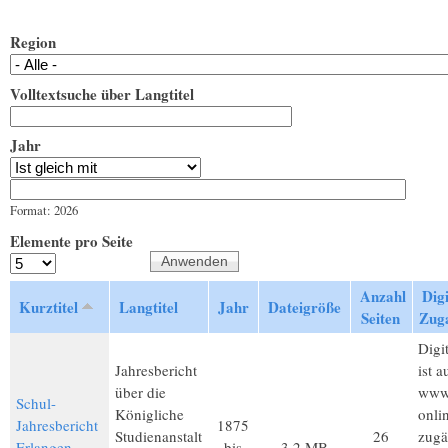
Region
Volltextsuche über Langtitel
Jahr
Jahr
Datum
Format: 2026
Elemente pro Seite
Anzahl
Digi
Kurztitel
Langtitel
Jahr
Dateigröße
Seiten
Zug
Digit
Jahresbericht
ist a
über die
www.
Schul-
Königliche
onli
Jahresbericht
1875
Studienanstalt
26
zugä
Erlangen
bis
3,2 MB