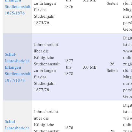
zu Erlangen
Seiten
(für
Studienanstalt
1876
für das
Mitg
1875/1876
Studienjahr
nur 
1875/76.
pers
Gebr
Digit
Jahresbericht
ist a
über die
www.
Schul-
Königliche
onli
Jahresbericht
1877
Studienanstalt
26
zugä
Erlangen
bis
3,0 MB
zu Erlangen
Seiten
(für
Studienanstalt
1878
für das
Mitg
1877/1878
Studienjahr
nur 
1877/78.
pers
Gebr
Digit
Jahresbericht
ist a
über die
www.
Schul-
Königliche
onli
Jahresbericht
1878
Studienanstalt
28
zugä