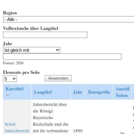
Region
Volltextsuche über Langtitel
Jahr
Jahr
Datum
Format: 2026
Elemente pro Seite
Kurztitel
Anzahl
Langtitel
Jahr
Dateigröße
Seiten
Jahresbericht über
die Königl.
Bayerische
Schul-
Realschule und die
Jahresbericht
mit ihr verbundene
1880
38