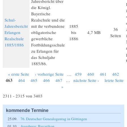
Jahresbericht über
die Königl.
Bayerische
Schul-
Realschule und die
Jahresbericht
mit ihr verbundene
1885
36
Erlangen
obligatorische
bis
4,7 MB
Seiten
Realschule
gewerbliche
1886
1885/1886
Fortbildungsschule
zu Erlangen für
das Schuljahr
1885/86.
« erste Seite
‹ vorherige Seite
…
459
460
461
462
Seiten
463
464
465
466
467
…
nächste Seite ›
letzte Seite
»
2311 - 2315 von 3403
kommende Termine
25.09.
76. Deutscher Genealogentag in Göttingen
01.10.
Augsburg: Bavarikon