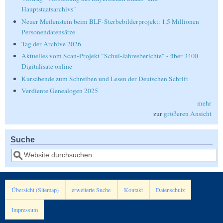
Hauptstaatsarchivs"
Neuer Meilenstein beim BLF-Sterbebilderprojekt: 1,5 Millionen
Personendatensätze
Tag der Archive 2026
Aktuelles vom Scan-Projekt "Schul-Jahresberichte" - über 3400
Digitalisate online
Kursabende zum Schreiben und Lesen der Deutschen Schrift
Verdiente Genealogen 2025
mehr
zur
größeren Ansicht
Suche
Suche
Übersicht (Sitemap)
erweiterte Suche
Kontakt
Datenschutz
Impressum