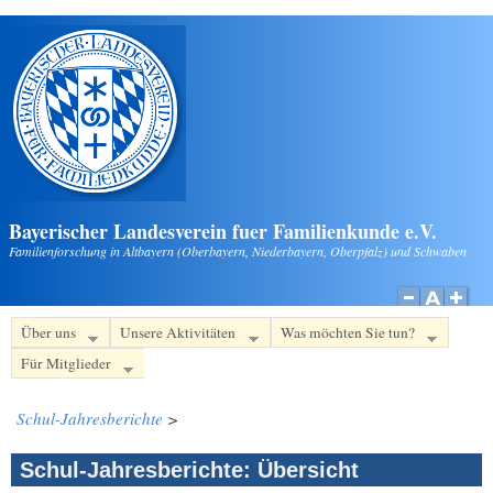
Direkt zum Inhalt
Bayerischer Landesverein fuer Familienkunde e.V.
Familienforschung in Altbayern (Oberbayern, Niederbayern, Oberpfalz) und Schwaben
Über uns
Unsere Aktivitäten
Was möchten Sie tun?
Für Mitglieder
Schul-Jahresberichte
>
Schul-Jahresberichte: Übersicht