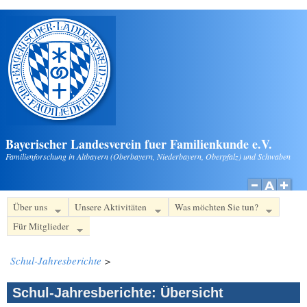
Direkt zum Inhalt
Bayerischer Landesverein fuer Familienkunde e.V.
Familienforschung in Altbayern (Oberbayern, Niederbayern, Oberpfalz) und Schwaben
Über uns
Unsere Aktivitäten
Was möchten Sie tun?
Für Mitglieder
Schul-Jahresberichte
>
Schul-Jahresberichte: Übersicht