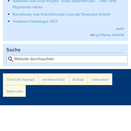
Aktuelles vom Scan-Projekt "Schul-Jahresberichte" - über 3400
Digitalisate online
Kursabende zum Schreiben und Lesen der Deutschen Schrift
Verdiente Genealogen 2025
mehr
zur
größeren Ansicht
Suche
Suche
Übersicht (Sitemap)
erweiterte Suche
Kontakt
Datenschutz
Impressum