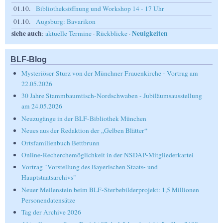
01.10.
Bibliotheksöffnung und Workshop 14 - 17 Uhr
01.10.
Augsburg: Bavarikon
siehe auch
Neuigkeiten
:
aktuelle Termine
·
Rückblicke
·
BLF-Blog
Mysteriöser Sturz von der Münchner Frauenkirche - Vortrag am
22.05.2026
30 Jahre Stammbaumtisch-Nordschwaben - Jubiläumsausstellung
am 24.05.2026
Neuzugänge in der BLF-Bibliothek München
Neues aus der Redaktion der „Gelben Blätter“
Ortsfamilienbuch Bettbrunn
Online-Recherchemöglichkeit in der NSDAP-Mitgliederkartei
Vortrag "Vorstellung des Bayerischen Staats- und
Hauptstaatsarchivs"
Neuer Meilenstein beim BLF-Sterbebilderprojekt: 1,5 Millionen
Personendatensätze
Tag der Archive 2026