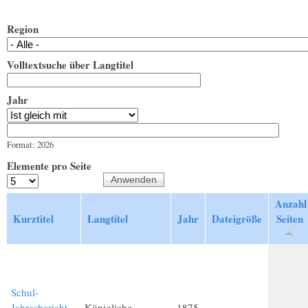
Region
Volltextsuche über Langtitel
Jahr
Jahr
Datum
Format: 2026
Elemente pro Seite
Anzahl
Kurztitel
Langtitel
Jahr
Dateigröße
Seiten
Schul-
Jahresbericht
Königliche
1875