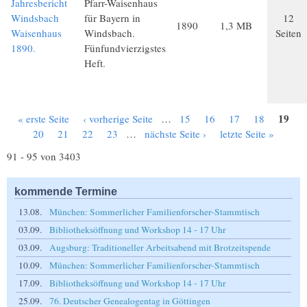
Jahresbericht
Pfarr-Waisenhaus
Windsbach
für Bayern in
12
1890
1,3 MB
Waisenhaus
Windsbach.
Seiten
1890.
Fünfundvierzigstes
Heft.
19
« erste Seite
‹ vorherige Seite
…
15
16
17
18
Seiten
20
21
22
23
…
nächste Seite ›
letzte Seite »
91 - 95 von 3403
kommende Termine
13.08.
München: Sommerlicher Familienforscher-Stammtisch
03.09.
Bibliotheksöffnung und Workshop 14 - 17 Uhr
03.09.
Augsburg: Traditioneller Arbeitsabend mit Brotzeitspende
10.09.
München: Sommerlicher Familienforscher-Stammtisch
17.09.
Bibliotheksöffnung und Workshop 14 - 17 Uhr
25.09.
76. Deutscher Genealogentag in Göttingen