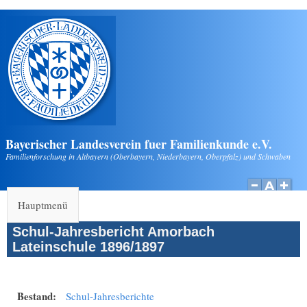
Direkt zum Inhalt
Bayerischer Landesverein fuer Familienkunde e.V.
Familienforschung in Altbayern (Oberbayern, Niederbayern, Oberpfalz) und Schwaben
Hauptmenü
Schul-Jahresbericht Amorbach
Lateinschule 1896/1897
Bestand:
Schul-Jahresberichte