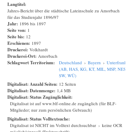
Langtitel:
Jahres-Bericht über die städtische Lateinschule zu Amorbach
für das Studienjahr 1896/97
Jahr:
1896
bis
1897
Seite von:
1
Seite bis:
12
Erschienen:
1897
Druckerei:
Volkhardt
Druckerei-Ort:
Amorbach
Schlagwort Territorium:
Deutschland
›
Bayern
›
Unterfranken
(AB, HAS, KG, KT, MIL, MSP, NES,
SW, WÜ)
Digitalisat: Anzahl Seiten:
12 Seiten
Digitalisat: Datenmenge:
1,4 MB
Digitalisat: Status Zugänglichkeit:
Digitalisat ist auf www.blf-online.de zugänglich (für BLF-
Mitglieder; nur zum persönlichen Gebrauch)
Digitalisat: Status Volltextsuche:
Digitalisat ist NICHT im Volltext durchsuchbar
›
keine OCR
möglich/sinnvoll (Frakturschrift)