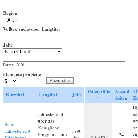
Region
Volltextsuche über Langtitel
Jahr
Jahr
Datum
Format: 2026
Elemente pro Seite
Dateigröße
Anzahl
Di
Kurztitel
Langtitel
Jahr
Seiten
Z
Di
Jahresbericht
ist
über das
ww
Schul-
Königliche
on
Jahresbericht
1899
Progymnasium
24
zu
Edenkoben
bis
3,1 MB