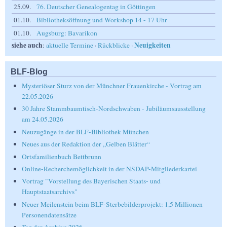
25.09.
76. Deutscher Genealogentag in Göttingen
01.10.
Bibliotheksöffnung und Workshop 14 - 17 Uhr
01.10.
Augsburg: Bavarikon
siehe auch
Neuigkeiten
:
aktuelle Termine
·
Rückblicke
·
BLF-Blog
Mysteriöser Sturz von der Münchner Frauenkirche - Vortrag am
22.05.2026
30 Jahre Stammbaumtisch-Nordschwaben - Jubiläumsausstellung
am 24.05.2026
Neuzugänge in der BLF-Bibliothek München
Neues aus der Redaktion der „Gelben Blätter“
Ortsfamilienbuch Bettbrunn
Online-Recherchemöglichkeit in der NSDAP-Mitgliederkartei
Vortrag "Vorstellung des Bayerischen Staats- und
Hauptstaatsarchivs"
Neuer Meilenstein beim BLF-Sterbebilderprojekt: 1,5 Millionen
Personendatensätze