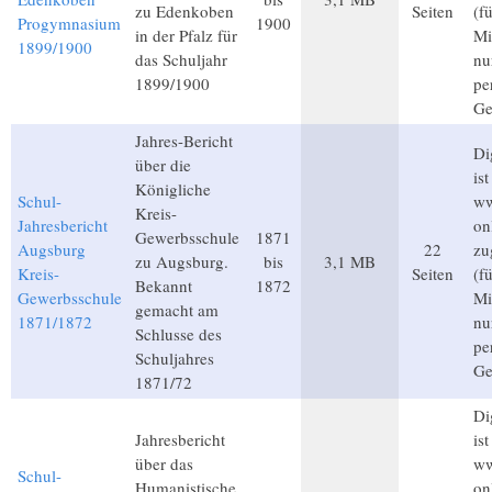
zu Edenkoben
Seiten
(f
Progymnasium
1900
in der Pfalz für
Mi
1899/1900
das Schuljahr
nu
1899/1900
pe
Ge
Jahres-Bericht
Di
über die
ist
Königliche
Schul-
ww
Kreis-
Jahresbericht
on
Gewerbsschule
1871
Augsburg
22
zu
zu Augsburg.
bis
3,1 MB
Kreis-
Seiten
(f
Bekannt
1872
Gewerbsschule
Mi
gemacht am
1871/1872
nu
Schlusse des
pe
Schuljahres
Ge
1871/72
Di
Jahresbericht
ist
über das
ww
Schul-
Humanistische
on