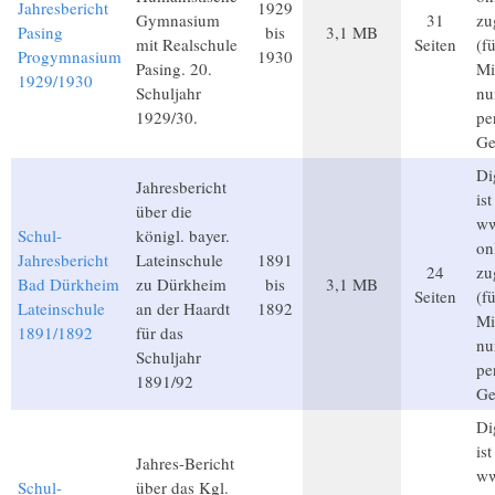
Jahresbericht
1929
Gymnasium
31
zu
Pasing
bis
3,1 MB
mit Realschule
Seiten
(f
Progymnasium
1930
Pasing. 20.
Mi
1929/1930
Schuljahr
nu
1929/30.
pe
Ge
Di
Jahresbericht
ist
über die
ww
Schul-
königl. bayer.
on
Jahresbericht
Lateinschule
1891
24
zu
Bad Dürkheim
zu Dürkheim
bis
3,1 MB
Seiten
(f
Lateinschule
an der Haardt
1892
Mi
1891/1892
für das
nu
Schuljahr
pe
1891/92
Ge
Di
ist
Jahres-Bericht
ww
Schul-
über das Kgl.