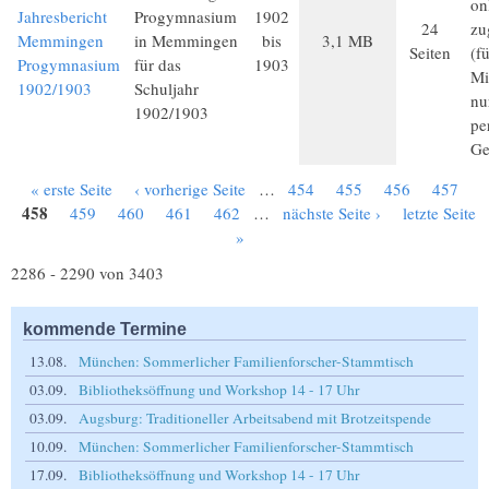
on
Jahresbericht
Progymnasium
1902
24
zu
Memmingen
in Memmingen
bis
3,1 MB
Seiten
(f
Progymnasium
für das
1903
Mi
1902/1903
Schuljahr
nu
1902/1903
pe
Ge
« erste Seite
‹ vorherige Seite
…
454
455
456
457
Seiten
458
459
460
461
462
…
nächste Seite ›
letzte Seite
»
2286 - 2290 von 3403
kommende Termine
13.08.
München: Sommerlicher Familienforscher-Stammtisch
03.09.
Bibliotheksöffnung und Workshop 14 - 17 Uhr
03.09.
Augsburg: Traditioneller Arbeitsabend mit Brotzeitspende
10.09.
München: Sommerlicher Familienforscher-Stammtisch
17.09.
Bibliotheksöffnung und Workshop 14 - 17 Uhr