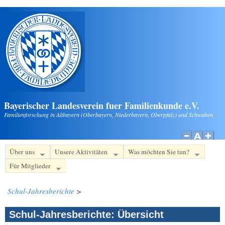
Direkt zum Inhalt
Bayerischer Landesverein fuer Familienkunde e.V.
Familienforschung in Altbayern (Oberbayern, Niederbayern, Oberpfalz) und Schwaben
Über uns
Unsere Aktivitäten
Was möchten Sie tun?
Für Mitglieder
Schul-Jahresberichte
>
Schul-Jahresberichte: Übersicht