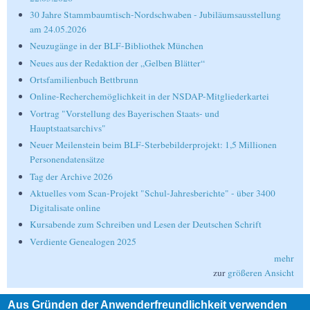
30 Jahre Stammbaumtisch-Nordschwaben - Jubiläumsausstellung
am 24.05.2026
Neuzugänge in der BLF-Bibliothek München
Neues aus der Redaktion der „Gelben Blätter“
Ortsfamilienbuch Bettbrunn
Online-Recherchemöglichkeit in der NSDAP-Mitgliederkartei
Vortrag "Vorstellung des Bayerischen Staats- und
Hauptstaatsarchivs"
Neuer Meilenstein beim BLF-Sterbebilderprojekt: 1,5 Millionen
Personendatensätze
Tag der Archive 2026
Aktuelles vom Scan-Projekt "Schul-Jahresberichte" - über 3400
Digitalisate online
Kursabende zum Schreiben und Lesen der Deutschen Schrift
Verdiente Genealogen 2025
mehr
zur
größeren Ansicht
Aus Gründen der Anwenderfreundlichkeit verwenden
Suche