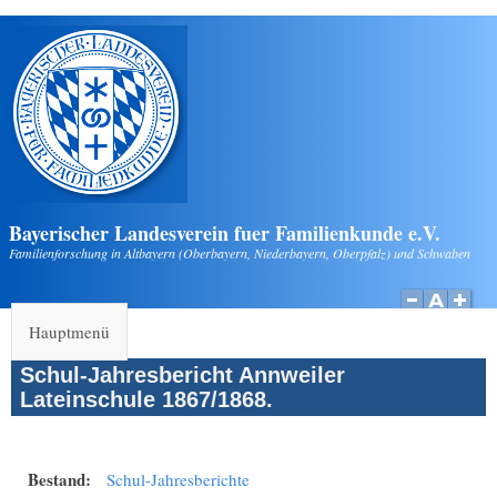
Direkt zum Inhalt
Bayerischer Landesverein fuer Familienkunde e.V.
Familienforschung in Altbayern (Oberbayern, Niederbayern, Oberpfalz) und Schwaben
Hauptmenü
Schul-Jahresbericht Annweiler
Lateinschule 1867/1868.
Bestand:
Schul-Jahresberichte