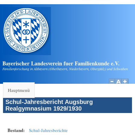
Direkt zum Inhalt
Bayerischer Landesverein fuer Familienkunde e.V.
Familienforschung in Altbayern (Oberbayern, Niederbayern, Oberpfalz) und Schwaben
Hauptmenü
Schul-Jahresbericht Augsburg
Realgymnasium 1929/1930
Bestand:
Schul-Jahresberichte