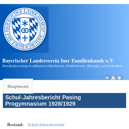
Direkt zum Inhalt
Bayerischer Landesverein fuer Familienkunde e.V.
Familienforschung in Altbayern (Oberbayern, Niederbayern, Oberpfalz) und Schwaben
Hauptmenü
Schul-Jahresbericht Pasing
Progymnasium 1928/1929
Bestand:
Schul-Jahresberichte