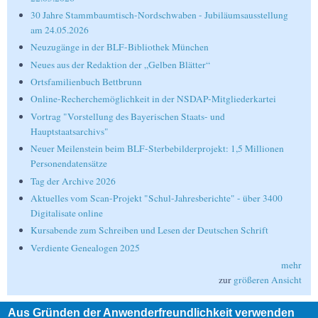
30 Jahre Stammbaumtisch-Nordschwaben - Jubiläumsausstellung
am 24.05.2026
Neuzugänge in der BLF-Bibliothek München
Neues aus der Redaktion der „Gelben Blätter“
Ortsfamilienbuch Bettbrunn
Online-Recherchemöglichkeit in der NSDAP-Mitgliederkartei
Vortrag "Vorstellung des Bayerischen Staats- und
Hauptstaatsarchivs"
Neuer Meilenstein beim BLF-Sterbebilderprojekt: 1,5 Millionen
Personendatensätze
Tag der Archive 2026
Aktuelles vom Scan-Projekt "Schul-Jahresberichte" - über 3400
Digitalisate online
Kursabende zum Schreiben und Lesen der Deutschen Schrift
Verdiente Genealogen 2025
mehr
zur
größeren Ansicht
Aus Gründen der Anwenderfreundlichkeit verwenden
Suche