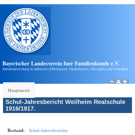
Direkt zum Inhalt
Bayerischer Landesverein fuer Familienkunde e.V.
Familienforschung in Altbayern (Oberbayern, Niederbayern, Oberpfalz) und Schwaben
Hauptmenü
Schul-Jahresbericht Weilheim Realschule
1916/1917.
Bestand:
Schul-Jahresberichte