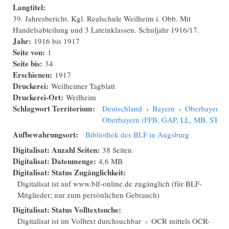
Langtitel:
39. Jahresbericht. Kgl. Realschule Weilheim i. Obb. Mit
Handelsabteilung und 3 Lateinklassen. Schuljahr 1916/17.
Jahr:
1916
bis
1917
Seite von:
1
Seite bis:
34
Erschienen:
1917
Druckerei:
Weilheimer Tagblatt
Druckerei-Ort:
Weilheim
Schlagwort Territorium:
Deutschland
›
Bayern
›
Oberbayern
›
Oberbayern (FFB, GAP, LL, MB, STA
Aufbewahrungsort:
Bibliothek des BLF in Augsburg
Digitalisat: Anzahl Seiten:
38 Seiten
Digitalisat: Datenmenge:
4,6 MB
Digitalisat: Status Zugänglichkeit:
Digitalisat ist auf www.blf-online.de zugänglich (für BLF-
Mitglieder; nur zum persönlichen Gebrauch)
Digitalisat: Status Volltextsuche:
Digitalisat ist im Volltext durchsuchbar
›
OCR mittels OCR-