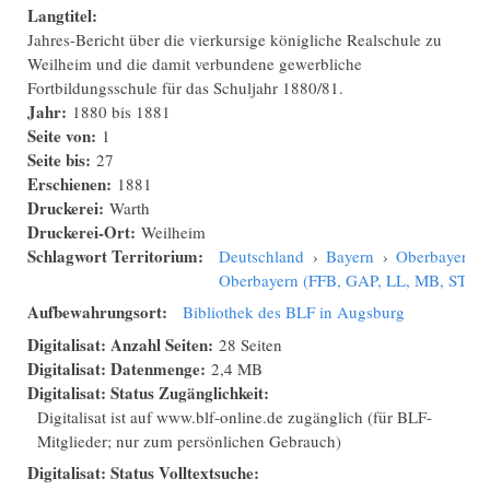
Langtitel:
Jahres-Bericht über die vierkursige königliche Realschule zu
Weilheim und die damit verbundene gewerbliche
Fortbildungsschule für das Schuljahr 1880/81.
Jahr:
1880
bis
1881
Seite von:
1
Seite bis:
27
Erschienen:
1881
Druckerei:
Warth
Druckerei-Ort:
Weilheim
Schlagwort Territorium:
Deutschland
›
Bayern
›
Oberbayern
›
Oberbayern (FFB, GAP, LL, MB, STA
Aufbewahrungsort:
Bibliothek des BLF in Augsburg
Digitalisat: Anzahl Seiten:
28 Seiten
Digitalisat: Datenmenge:
2,4 MB
Digitalisat: Status Zugänglichkeit:
Digitalisat ist auf www.blf-online.de zugänglich (für BLF-
Mitglieder; nur zum persönlichen Gebrauch)
Digitalisat: Status Volltextsuche: