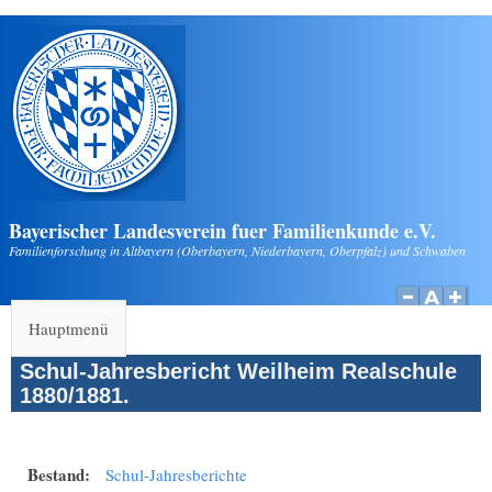
Direkt zum Inhalt
Bayerischer Landesverein fuer Familienkunde e.V.
Familienforschung in Altbayern (Oberbayern, Niederbayern, Oberpfalz) und Schwaben
Hauptmenü
Schul-Jahresbericht Weilheim Realschule
1880/1881.
Bestand:
Schul-Jahresberichte