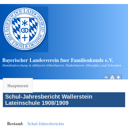
Direkt zum Inhalt
Bayerischer Landesverein fuer Familienkunde e.V.
Familienforschung in Altbayern (Oberbayern, Niederbayern, Oberpfalz) und Schwaben
Hauptmenü
Schul-Jahresbericht Wallerstein
Lateinschule 1908/1909
Bestand:
Schul-Jahresberichte