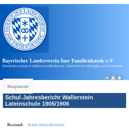
Direkt zum Inhalt
Bayerischer Landesverein fuer Familienkunde e.V.
Familienforschung in Altbayern (Oberbayern, Niederbayern, Oberpfalz) und Schwaben
Hauptmenü
Schul-Jahresbericht Wallerstein
Lateinschule 1905/1906
Bestand:
Schul-Jahresberichte