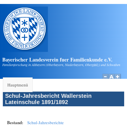
Direkt zum Inhalt
Bayerischer Landesverein fuer Familienkunde e.V.
Familienforschung in Altbayern (Oberbayern, Niederbayern, Oberpfalz) und Schwaben
Hauptmenü
Schul-Jahresbericht Wallerstein
Lateinschule 1891/1892
Bestand:
Schul-Jahresberichte