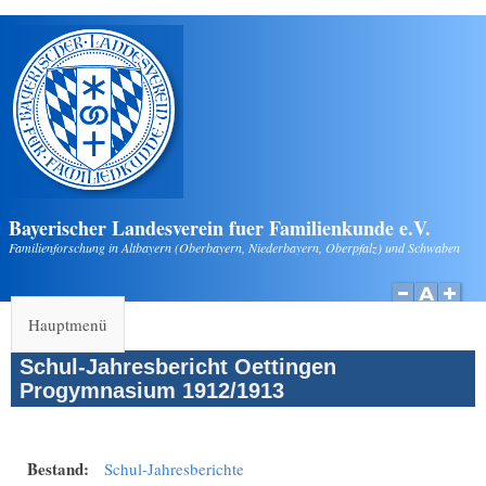
Direkt zum Inhalt
Bayerischer Landesverein fuer Familienkunde e.V.
Familienforschung in Altbayern (Oberbayern, Niederbayern, Oberpfalz) und Schwaben
Hauptmenü
Schul-Jahresbericht Oettingen
Progymnasium 1912/1913
Bestand:
Schul-Jahresberichte