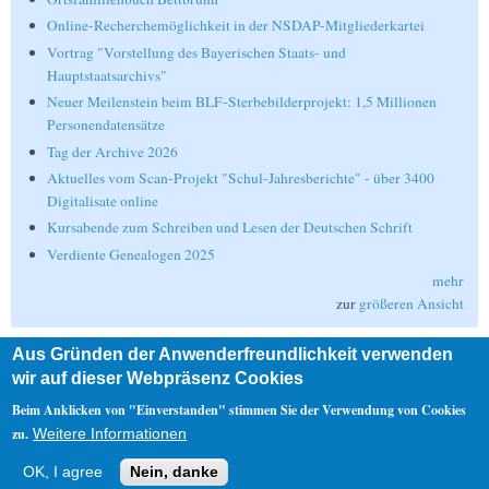
Online-Recherchemöglichkeit in der NSDAP-Mitgliederkartei
Vortrag "Vorstellung des Bayerischen Staats- und
Hauptstaatsarchivs"
Neuer Meilenstein beim BLF-Sterbebilderprojekt: 1,5 Millionen
Personendatensätze
Tag der Archive 2026
Aktuelles vom Scan-Projekt "Schul-Jahresberichte" - über 3400
Digitalisate online
Kursabende zum Schreiben und Lesen der Deutschen Schrift
Verdiente Genealogen 2025
mehr
zur
größeren Ansicht
Aus Gründen der Anwenderfreundlichkeit verwenden
Suche
wir auf dieser Webpräsenz Cookies
Suche
Beim Anklicken von "Einverstanden" stimmen Sie der Verwendung von Cookies
zu.
Weitere Informationen
Nebenmenü
OK, I agree
Nein, danke