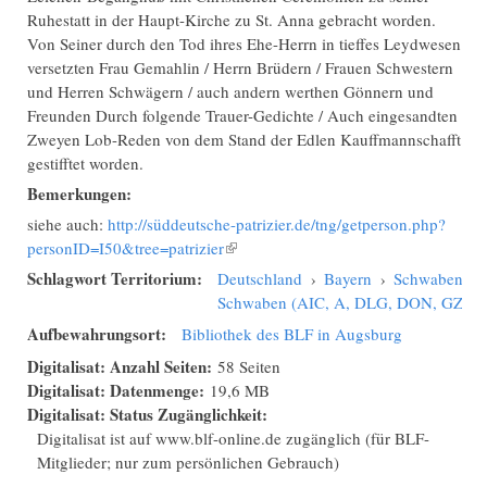
Ruhestatt in der Haupt-Kirche zu St. Anna gebracht worden.
Von Seiner durch den Tod ihres Ehe-Herrn in tieffes Leydwesen
versetzten Frau Gemahlin / Herrn Brüdern / Frauen Schwestern
und Herren Schwägern / auch andern werthen Gönnern und
Freunden Durch folgende Trauer-Gedichte / Auch eingesandten
Zweyen Lob-Reden von dem Stand der Edlen Kauffmannschafft
gestifftet worden.
Bemerkungen:
siehe auch:
http://süddeutsche-patrizier.de/tng/getperson.php?
personID=I50&tree=patrizier
(Link ist extern)
Schlagwort Territorium:
Deutschland
›
Bayern
›
Schwaben
›
Schwaben (AIC, A, DLG, DON, GZ, N
Aufbewahrungsort:
Bibliothek des BLF in Augsburg
Digitalisat: Anzahl Seiten:
58 Seiten
Digitalisat: Datenmenge:
19,6 MB
Digitalisat: Status Zugänglichkeit:
Digitalisat ist auf www.blf-online.de zugänglich (für BLF-
Mitglieder; nur zum persönlichen Gebrauch)