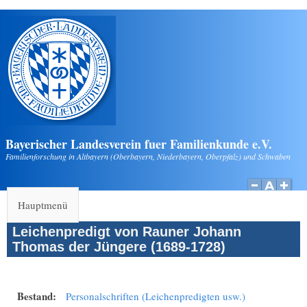
Direkt zum Inhalt
Bayerischer Landesverein fuer Familienkunde e.V.
Familienforschung in Altbayern (Oberbayern, Niederbayern, Oberpfalz) und Schwaben
Hauptmenü
Leichenpredigt von Rauner Johann
Thomas der Jüngere (1689-1728)
Bestand:
Personalschriften (Leichenpredigten usw.)