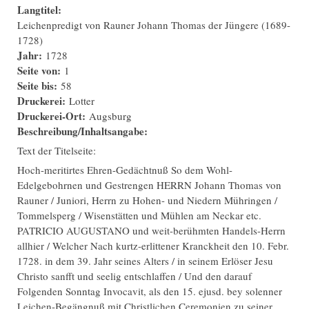
Langtitel:
Leichenpredigt von Rauner Johann Thomas der Jüngere (1689-
1728)
Jahr:
1728
Seite von:
1
Seite bis:
58
Druckerei:
Lotter
Druckerei-Ort:
Augsburg
Beschreibung/Inhaltsangabe:
Text der Titelseite:
Hoch-meritirtes Ehren-Gedächtnuß So dem Wohl-
Edelgebohrnen und Gestrengen HERRN Johann Thomas von
Rauner / Juniori, Herrn zu Hohen- und Niedern Mühringen /
Tommelsperg / Wisenstätten und Mühlen am Neckar etc.
PATRICIO AUGUSTANO und weit-berühmten Handels-Herrn
allhier / Welcher Nach kurtz-erlittener Kranckheit den 10. Febr.
1728. in dem 39. Jahr seines Alters / in seinem Erlöser Jesu
Christo sanfft und seelig entschlaffen / Und den darauf
Folgenden Sonntag Invocavit, als den 15. ejusd. bey solenner
Leichen-Begängnuß mit Christlichen Ceremonien zu seiner