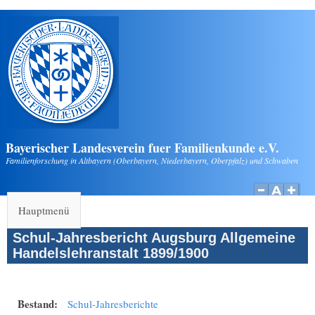
Direkt zum Inhalt
Bayerischer Landesverein fuer Familienkunde e.V.
Familienforschung in Altbayern (Oberbayern, Niederbayern, Oberpfalz) und Schwaben
Hauptmenü
Schul-Jahresbericht Augsburg Allgemeine
Handelslehranstalt 1899/1900
Bestand:
Schul-Jahresberichte