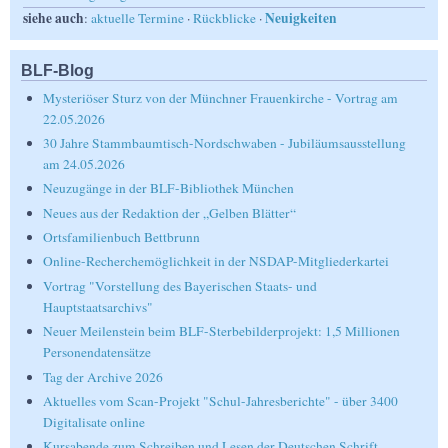
siehe auch
Neuigkeiten
:
aktuelle Termine
·
Rückblicke
·
BLF-Blog
Mysteriöser Sturz von der Münchner Frauenkirche - Vortrag am
22.05.2026
30 Jahre Stammbaumtisch-Nordschwaben - Jubiläumsausstellung
am 24.05.2026
Neuzugänge in der BLF-Bibliothek München
Neues aus der Redaktion der „Gelben Blätter“
Ortsfamilienbuch Bettbrunn
Online-Recherchemöglichkeit in der NSDAP-Mitgliederkartei
Vortrag "Vorstellung des Bayerischen Staats- und
Hauptstaatsarchivs"
Neuer Meilenstein beim BLF-Sterbebilderprojekt: 1,5 Millionen
Personendatensätze
Tag der Archive 2026
Aktuelles vom Scan-Projekt "Schul-Jahresberichte" - über 3400
Digitalisate online
Kursabende zum Schreiben und Lesen der Deutschen Schrift