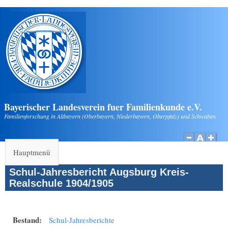
Direkt zum Inhalt
Bayerischer Landesverein fuer Familienkunde e.V.
Familienforschung in Altbayern (Oberbayern, Niederbayern, Oberpfalz) und Schwaben
Hauptmenü
Schul-Jahresbericht Augsburg Kreis-
Realschule 1904/1905
Bestand:
Schul-Jahresberichte