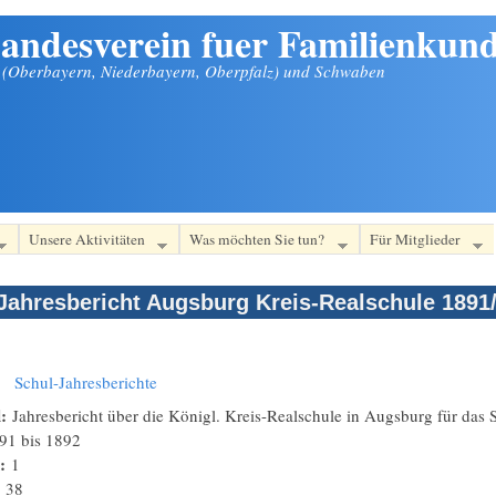
andesverein fuer Familienkund
n (Oberbayern, Niederbayern, Oberpfalz) und Schwaben
Unsere Aktivitäten
Was möchten Sie tun?
Für Mitglieder
Jahresbericht Augsburg Kreis-Realschule 1891
:
Schul-Jahresberichte
l:
Jahresbericht über die Königl. Kreis-Realschule in Augsburg für das 
91
bis
1892
n:
1
:
38