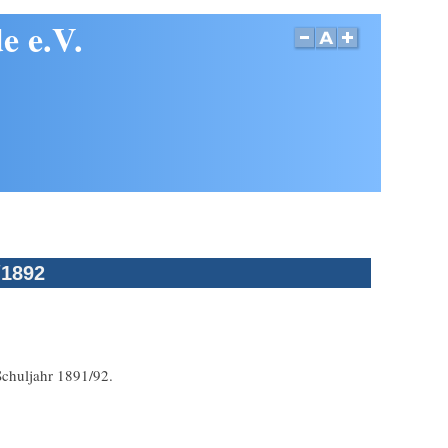
e e.V.
/1892
Schuljahr 1891/92.