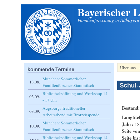
Bayerischer L
Direkt zum Inhalt
Familienforschung in Altbayer
Über uns
kommende Termine
München: Sommerlicher
13.08.
Schul-
Familienforscher-Stammtisch
Bibliotheksöffnung und Workshop 14
03.09.
- 17 Uhr
Bestand
Augsburg: Traditioneller
03.09.
Arbeitsabend mit Brotzeitspende
Langtite
München: Sommerlicher
Jahr:
18
10.09.
Familienforscher-Stammtisch
Seite vo
Seite bis
Bibliotheksöffnung und Workshop 14