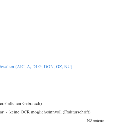
Schwaben (AIC, A, DLG, DON, GZ, NU)
 persönlichen Gebrauch)
ar
›
keine OCR möglich/sinnvoll (Frakturschrift)
705 Aufrufe