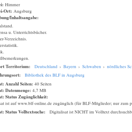
ei:
Himmer
ei-Ort:
Augsburg
bung/Inhaltsangabe:
alstand.
ensa u. Unterrichtsbücher.
ler-Verzeichnis.
rstatistik.
ik.
ußbemerkungen.
rt Territorium:
Deutschland
›
Bayern
›
Schwaben
›
nördliches 
hrungsort:
Bibliothek des BLF in Augsburg
at: Anzahl Seiten:
40 Seiten
sat: Datenmenge:
4,7 MB
at: Status Zugänglichkeit:
isat ist auf www.blf-online.de zugänglich (für BLF-Mitglieder; nur zum
at: Status Volltextsuche:
Digitalisat ist NICHT im Volltext durchsuchb