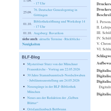
17.09.
Drucker
- 17 Uhr
Drucker
76. Deutscher Genealogentag in
25.09.
Beschrei
Göttingen
I. Person
Bibliotheksöffnung und Workshop 14
01.10.
- 17 Uhr
II. Lehrp
III. Schü
01.10.
Augsburg: Bavarikon
IV. Schüle
siehe auch
:
aktuelle Termine
·
Rückblicke
·
V. Chron
Neuigkeiten
VI. Schl
Schlagwo
BLF-Blog
Aufbewa
Mysteriöser Sturz von der Münchner
Frauenkirche - Vortrag am 22.05.2026
Digitalis
30 Jahre Stammbaumtisch-Nordschwaben
Digitali
- Jubiläumsausstellung am 24.05.2026
Digitalis
Digital
Neuzugänge in der BLF-Bibliothek
München
Digitalis
Neues aus der Redaktion der „Gelben
Blätter“
Ortsfamilienbuch Bettbrunn