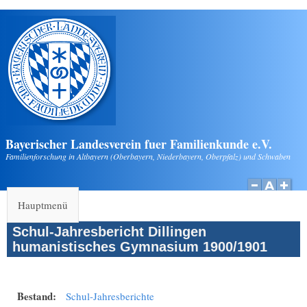
Direkt zum Inhalt
Bayerischer Landesverein fuer Familienkunde e.V.
Familienforschung in Altbayern (Oberbayern, Niederbayern, Oberpfalz) und Schwaben
Hauptmenü
Schul-Jahresbericht Dillingen
humanistisches Gymnasium 1900/1901
Bestand:
Schul-Jahresberichte