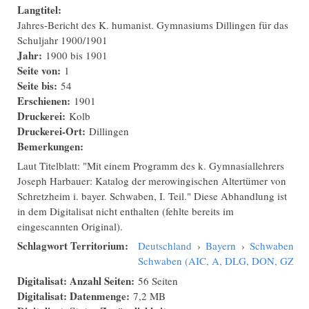
Langtitel:
Jahres-Bericht des K. humanist. Gymnasiums Dillingen für das
Schuljahr 1900/1901
Jahr:
1900
bis
1901
Seite von:
1
Seite bis:
54
Erschienen:
1901
Druckerei:
Kolb
Druckerei-Ort:
Dillingen
Bemerkungen:
Laut Titelblatt: "Mit einem Programm des k. Gymnasiallehrers
Joseph Harbauer: Katalog der merowingischen Altertümer von
Schretzheim i. bayer. Schwaben, I. Teil." Diese Abhandlung ist
in dem Digitalisat nicht enthalten (fehlte bereits im
eingescannten Original).
Schlagwort Territorium:
Deutschland
›
Bayern
›
Schwaben
›
Schwaben (AIC, A, DLG, DON, GZ, N
Digitalisat: Anzahl Seiten:
56 Seiten
Digitalisat: Datenmenge:
7,2 MB