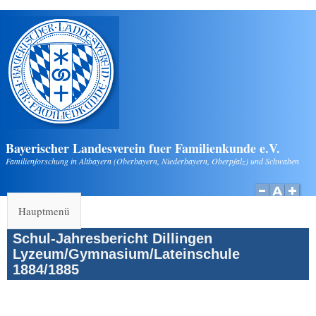
Direkt zum Inhalt
Bayerischer Landesverein fuer Familienkunde e.V.
Familienforschung in Altbayern (Oberbayern, Niederbayern, Oberpfalz) und Schwaben
Hauptmenü
Schul-Jahresbericht Dillingen
Lyzeum/Gymnasium/Lateinschule
1884/1885