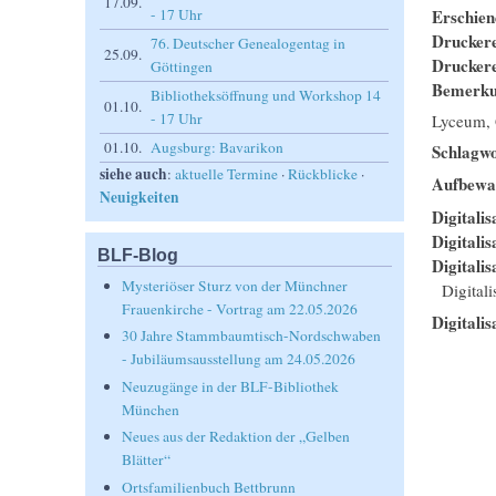
17.09.
Erschie
- 17 Uhr
Drucker
76. Deutscher Genealogentag in
25.09.
Drucker
Göttingen
Bemerk
Bibliotheksöffnung und Workshop 14
01.10.
- 17 Uhr
Lyceum, 
01.10.
Augsburg: Bavarikon
Schlagwo
siehe auch
:
aktuelle Termine
·
Rückblicke
·
Aufbewa
Neuigkeiten
Digitalis
Digitali
BLF-Blog
Digitalis
Mysteriöser Sturz von der Münchner
Digital
Frauenkirche - Vortrag am 22.05.2026
Digitalis
30 Jahre Stammbaumtisch-Nordschwaben
- Jubiläumsausstellung am 24.05.2026
Neuzugänge in der BLF-Bibliothek
München
Neues aus der Redaktion der „Gelben
Blätter“
Ortsfamilienbuch Bettbrunn