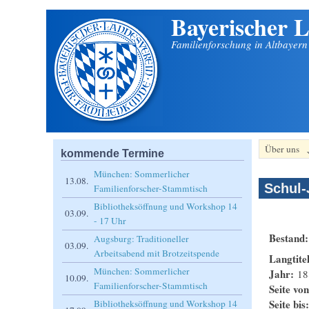
Bayerischer L
Direkt zum Inhalt
Familienforschung in Altbayer
Über uns
kommende Termine
München: Sommerlicher
13.08.
Schul-
Familienforscher-Stammtisch
Bibliotheksöffnung und Workshop 14
03.09.
- 17 Uhr
Bestand
Augsburg: Traditioneller
03.09.
Arbeitsabend mit Brotzeitspende
Langtite
München: Sommerlicher
Jahr:
18
10.09.
Familienforscher-Stammtisch
Seite vo
Seite bis
Bibliotheksöffnung und Workshop 14