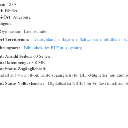
nen:
1889
ei:
Pfeiffer
ei-Ort:
Augsburg
ungen:
Gymnasium, Lateinschule
rt Territorium:
Deutschland
›
Bayern
›
Schwaben
›
nördliches 
hrungsort:
Bibliothek des BLF in Augsburg
at: Anzahl Seiten:
60 Seiten
sat: Datenmenge:
8,8 MB
at: Status Zugänglichkeit:
isat ist auf www.blf-online.de zugänglich (für BLF-Mitglieder; nur zum
at: Status Volltextsuche:
Digitalisat ist NICHT im Volltext durchsuchb