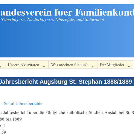
andesverein fuer Familienkund
n (Oberbayern, Niederbayern, Oberpfalz) und Schwaben
Unsere Aktivitäten
Was möchten Sie tun?
Für Mitglieder
Jahresbericht Augsburg St. Stephan 1888/1889
:
Schul-Jahresberichte
l:
Jahresbericht über die königliche katholische Studien-Anstalt bei St
88
bis
1889
n:
1
:
59