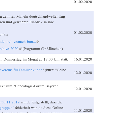
01.02.2020
Tag
m zehnten Mal ein deutschlandweiter
üren und gewähren Einblick in ihre
01.02.2020
inks:
nde-archive/nach-bun...
(Link ist extern)
archive-2020
(Link ist extern)
(Programm für München)
en Donnerstag im Monat ab 18.00 Uhr statt.
16.01.2020
svereins für Familienkunde
" (kurz: "Gelbe
12.01.2020
Text zum "Genealogie-Forum Bayern"
12.01.2020
m 30.11.2019
wurde festgestellt, dass die
sgruppen"
fehlerhaft war, da diese Online-
11.01.2020
ntsprach. Es wurde nun eine berichtigte