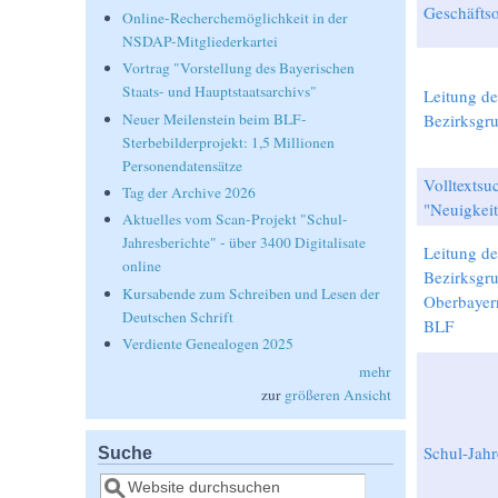
Geschäfts
Online-Recherchemöglichkeit in der
NSDAP-Mitgliederkartei
Vortrag "Vorstellung des Bayerischen
Staats- und Hauptstaatsarchivs"
Leitung de
Bezirksgr
Neuer Meilenstein beim BLF-
Sterbebilderprojekt: 1,5 Millionen
Personendatensätze
Volltextsu
Tag der Archive 2026
"Neuigkei
Aktuelles vom Scan-Projekt "Schul-
Jahresberichte" - über 3400 Digitalisate
Leitung de
online
Bezirksgr
Kursabende zum Schreiben und Lesen der
Oberbayern
Deutschen Schrift
BLF
Verdiente Genealogen 2025
mehr
zur
größeren Ansicht
Schul-Jahr
Suche
Suche