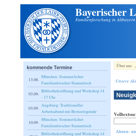
Bayerischer L
Direkt zum Inhalt
Familienforschung in Altbayer
Über uns
kommende Termine
München: Sommerlicher
13.08.
Unsere Akt
Familienforscher-Stammtisch
Bibliotheksöffnung und Workshop 14
03.09.
Neuigk
- 17 Uhr
Augsburg: Traditioneller
03.09.
Arbeitsabend mit Brotzeitspende
Volltextsu
München: Sommerlicher
10.09.
Familienforscher-Stammtisch
Ahnen- u
Bibliotheksöffnung und Workshop 14