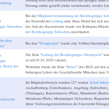
ordnung
Fassung online gestellt (siehe vorstehender, zweiter Lin
Bei der
Mitgliederversammlung der Bezirksgruppe Sc
r
die Neuwahl der
Leitung
statt. Hans Deiml hat sich n
uppe Schwaben
das Amt des Kassenwarts wurde von Katharina Häusle
der Bezirksgruppe Schwaben
unverändert.
che über
Bei den "
Neuigkeiten
" wurde eine Volltext-Suchmöglic
ten"
Die Seite "
Leitung der Bezirksgruppe Oberbayern
" wur
r
ist seit 01.01.2020 vakant).
uppe
; Beirat des
Weiterhin wurde die Seite "
Beirat
" (des BLF) auf den 
bisherigen Leiters der Geschäftsstelle München zum 3
Im Mitgliederbereich wurden 227 weitere
Schul-Jahres
Aschaffenburg (Unterfranken), Augsburg (Schwaben), 
(Thüringen), Kaiserslautern (Pfalz), Mannheim (Baden
Marnheim (Pfalz), Memmingen (Schwaben), Regensbur
esberichte
ältere Vorlesungsverzeichnisse der Universität Erlangen 