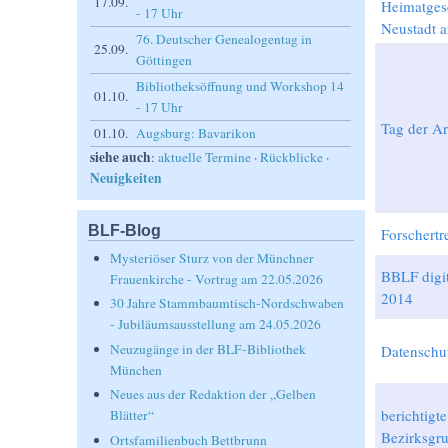
17.09.
Heimatgesc
- 17 Uhr
Neustadt 
76. Deutscher Genealogentag in
25.09.
Göttingen
Bibliotheksöffnung und Workshop 14
01.10.
- 17 Uhr
Tag der A
01.10.
Augsburg: Bavarikon
siehe auch
:
aktuelle Termine
·
Rückblicke
·
Neuigkeiten
BLF-Blog
Forschertre
Mysteriöser Sturz von der Münchner
BBLF digit
Frauenkirche - Vortrag am 22.05.2026
2014
30 Jahre Stammbaumtisch-Nordschwaben
- Jubiläumsausstellung am 24.05.2026
Neuzugänge in der BLF-Bibliothek
Datenschu
München
Neues aus der Redaktion der „Gelben
berichtigte
Blätter“
Bezirksgr
Ortsfamilienbuch Bettbrunn