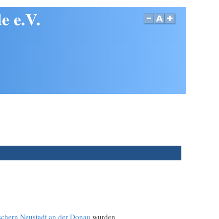
e e.V.
schern Neustadt an der Donau
wurden