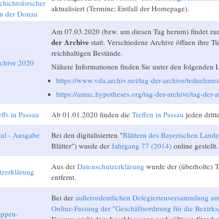
hichtsforscher
aktualisiert (Termine; Entfall der Homepage).
an der Donau
Am 07.03.2020 (bzw. um diesen Tag herum) findet zu
der Archive
statt. Verschiedene Archive öffnen ihre T
reichhaltigen Bestände.
rchive 2020
Nähere Informationen finden Sie unter den folgenden L
https://www.vda.archiv.net/tag-der-archive/teilnehme
https://amuc.hypotheses.org/tag-der-archive/tag-der-
ffs in Passau
Ab 01.01.2020 finden die
Treffen in Passau
jeden dritt
al - Ausgabe
Bei den digitalisierten "
Blättern des Bayerischen Lande
Blätter") wurde der
Jahrgang 77 (2014)
online gestellt.
Aus der
Datenschutzerklärung
wurde der (überholte) 
tzerklärung
entfernt.
Bei der
außerordentlichen Delegiertenversammlung a
Online-Fassung der "Geschäftsordnung für die Bezirk
uppen-
Fassung nicht dem beschlossenen und gültigen Stand e