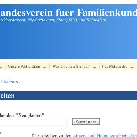
andesverein fuer Familienkund
n (Oberbayern, Niederbayern, Oberpfalz) und Schwaben
Unsere Aktivitäten
Was möchten Sie tun?
Für Mitglieder
ivitäten
>
eiten
che über "Neuigkeiten"
nd
Die Angaben zu den
Ahnen- und Heimatgeschichtsfor