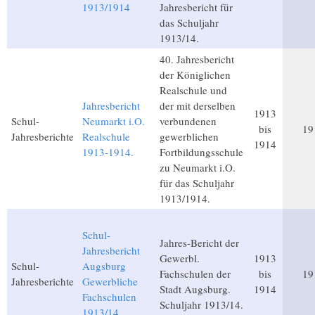
1913/1914
Jahresbericht für
das Schuljahr
1913/14.
40. Jahresbericht
der Königlichen
Realschule und
Jahresbericht
der mit derselben
1913
Schul-
Neumarkt i.O.
verbundenen
bis
19
Jahresberichte
Realschule
gewerblichen
1914
1913-1914.
Fortbildungsschule
zu Neumarkt i.O.
für das Schuljahr
1913/1914.
Schul-
Jahres-Bericht der
Jahresbericht
Gewerbl.
1913
Schul-
Augsburg
Fachschulen der
bis
19
Jahresberichte
Gewerbliche
Stadt Augsburg.
1914
Fachschulen
Schuljahr 1913/14.
1913/14