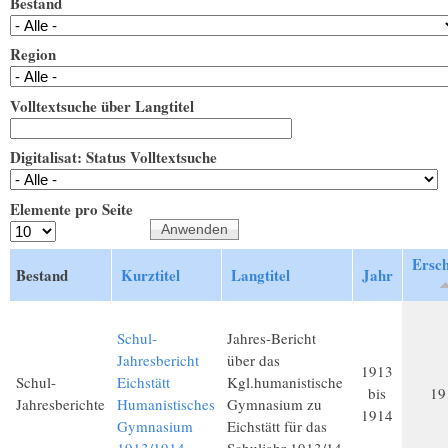
Bestand
Region
Volltextsuche über Langtitel
Digitalisat: Status Volltextsuche
Elemente pro Seite
Ersch
Bestand
Kurztitel
Langtitel
Jahr
Schul-
Jahres-Bericht
Jahresbericht
über das
1913
Schul-
Eichstätt
Kgl.humanistische
bis
19
Jahresberichte
Humanistisches
Gymnasium zu
1914
Gymnasium
Eichstätt für das