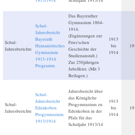
1913/1914
Schuljahr 1913/14
Das Bayreuther
Gymnasium 1864-
Schul-
1914.
Jahresbericht
(Ergänzungen zur
Bayreuth
1913
Schul-
Fries'schen
Humanistisches
bis
19
Jahresberichte
Geschichte der
Gymnasium
1914
Studienanstalt.)
1913-1914
Zur 250jährigen
Programm
Jubelfeier. (Mit 3
Beilagen.)
Jahresbericht über
Schul-
das Königliche
Jahresbericht
1913
Schul-
Progymnasium zu
Edenkoben
bis
19
Jahresberichte
Edenkoben in der
Progymnasium
1914
Pfalz für das
1913/1914
Schuljahr 1913/14