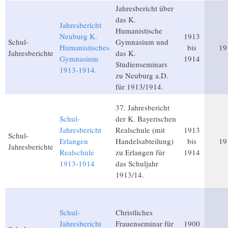
Jahresbericht über
das K.
Jahresbericht
Humanistische
Neuburg K.
1913
Schul-
Gymnasium und
Humanistisches
bis
19
Jahresberichte
das K.
Gymnasium
1914
Studienseminars
1913-1914.
zu Neuburg a.D.
für 1913/1914.
37. Jahresbericht
Schul-
der K. Bayerischen
Jahresbericht
Realschule (mit
1913
Schul-
Erlangen
Handelsabteilung)
bis
19
Jahresberichte
Realschule
zu Erlangen für
1914
1913-1914
das Schuljahr
1913/14.
Schul-
Christliches
Jahresbericht
Frauenseminar für
1900