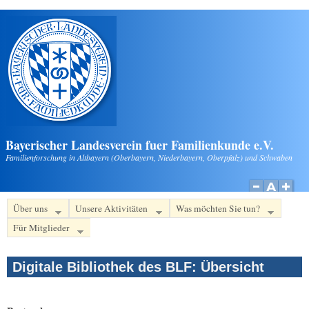
Direkt zum Inhalt
Bayerischer Landesverein fuer Familienkunde e.V.
Familienforschung in Altbayern (Oberbayern, Niederbayern, Oberpfalz) und Schwaben
Über uns
Unsere Aktivitäten
Was möchten Sie tun?
Für Mitglieder
Digitale Bibliothek des BLF: Übersicht