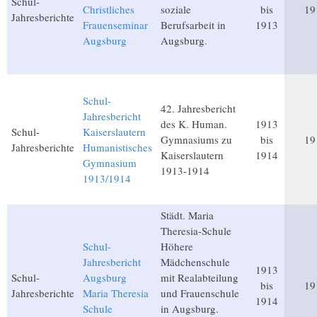
Schul-
Christliches
soziale
bis
19
Jahresberichte
Frauenseminar
Berufsarbeit in
1913
Augsburg
Augsburg.
Schul-
42. Jahresbericht
Jahresbericht
des K. Human.
1913
Schul-
Kaiserslautern
Gymnasiums zu
bis
19
Jahresberichte
Humanistisches
Kaiserslautern
1914
Gymnasium
1913-1914
1913/1914
Städt. Maria
Theresia-Schule
Schul-
Höhere
Jahresbericht
Mädchenschule
1913
Schul-
Augsburg
mit Realabteilung
bis
19
Jahresberichte
Maria Theresia
und Frauenschule
1914
Schule
in Augsburg.