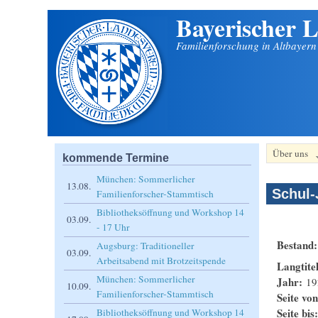
Bayerischer L
Direkt zum Inhalt
Familienforschung in Altbayer
Über uns
kommende Termine
München: Sommerlicher
13.08.
Schul-
Familienforscher-Stammtisch
Bibliotheksöffnung und Workshop 14
03.09.
- 17 Uhr
Bestand
Augsburg: Traditioneller
03.09.
Arbeitsabend mit Brotzeitspende
Langtite
München: Sommerlicher
Jahr:
19
10.09.
Familienforscher-Stammtisch
Seite vo
Seite bis
Bibliotheksöffnung und Workshop 14