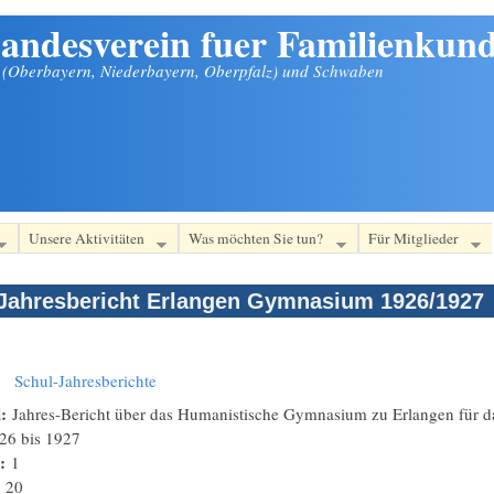
andesverein fuer Familienkund
n (Oberbayern, Niederbayern, Oberpfalz) und Schwaben
Unsere Aktivitäten
Was möchten Sie tun?
Für Mitglieder
Jahresbericht Erlangen Gymnasium 1926/1927
:
Schul-Jahresberichte
l:
Jahres-Bericht über das Humanistische Gymnasium zu Erlangen für d
26
bis
1927
n:
1
:
20