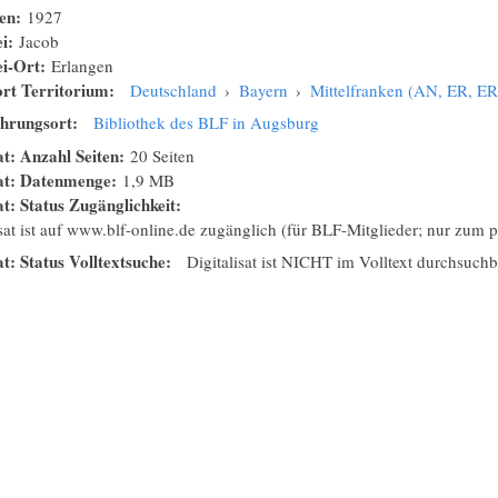
nen:
1927
ei:
Jacob
ei-Ort:
Erlangen
rt Territorium:
Deutschland
›
Bayern
›
Mittelfranken (AN, ER, 
hrungsort:
Bibliothek des BLF in Augsburg
at: Anzahl Seiten:
20 Seiten
sat: Datenmenge:
1,9 MB
at: Status Zugänglichkeit:
isat ist auf www.blf-online.de zugänglich (für BLF-Mitglieder; nur zum
at: Status Volltextsuche:
Digitalisat ist NICHT im Volltext durchsuchb