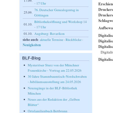
17.09.
Erschie
- 17 Uhr
Drucker
76. Deutscher Genealogentag in
25.09.
Drucker
Göttingen
Schlagwo
Bibliotheksöffnung und Workshop 14
01.10.
- 17 Uhr
Aufbewa
01.10.
Augsburg: Bavarikon
Digitalis
siehe auch
:
aktuelle Termine
·
Rückblicke
·
Digitali
Neuigkeiten
Digitalis
Digital
BLF-Blog
Digitalis
Mysteriöser Sturz von der Münchner
Frauenkirche - Vortrag am 22.05.2026
30 Jahre Stammbaumtisch-Nordschwaben
- Jubiläumsausstellung am 24.05.2026
Neuzugänge in der BLF-Bibliothek
München
Neues aus der Redaktion der „Gelben
Blätter“
Ortsfamilienbuch Bettbrunn