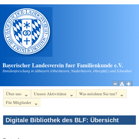
Direkt zum Inhalt
Bayerischer Landesverein fuer Familienkunde e.V.
Familienforschung in Altbayern (Oberbayern, Niederbayern, Oberpfalz) und Schwaben
Über uns
Unsere Aktivitäten
Was möchten Sie tun?
Für Mitglieder
Digitale Bibliothek des BLF: Übersicht