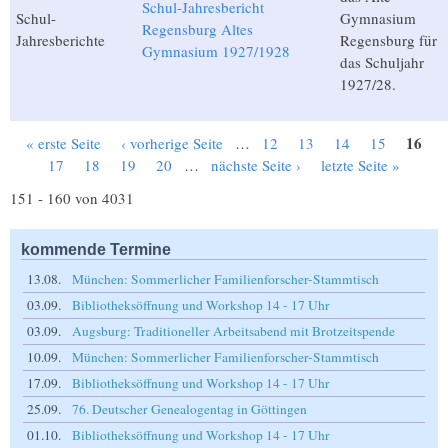
Schul-Jahresbericht
Schul-
Gymnasium
Regensburg Altes
Jahresberichte
Regensburg für
Gymnasium 1927/1928
das Schuljahr
1927/28.
16
« erste Seite
‹ vorherige Seite
…
12
13
14
15
Seiten
17
18
19
20
…
nächste Seite ›
letzte Seite »
151 - 160 von 4031
kommende Termine
13.08.
München: Sommerlicher Familienforscher-Stammtisch
03.09.
Bibliotheksöffnung und Workshop 14 - 17 Uhr
03.09.
Augsburg: Traditioneller Arbeitsabend mit Brotzeitspende
10.09.
München: Sommerlicher Familienforscher-Stammtisch
17.09.
Bibliotheksöffnung und Workshop 14 - 17 Uhr
25.09.
76. Deutscher Genealogentag in Göttingen
01.10.
Bibliotheksöffnung und Workshop 14 - 17 Uhr