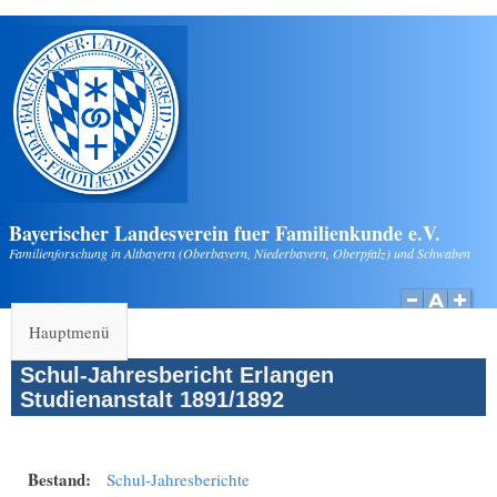
Direkt zum Inhalt
Bayerischer Landesverein fuer Familienkunde e.V.
Familienforschung in Altbayern (Oberbayern, Niederbayern, Oberpfalz) und Schwaben
Hauptmenü
Schul-Jahresbericht Erlangen
Studienanstalt 1891/1892
Bestand:
Schul-Jahresberichte