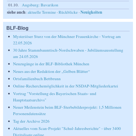
01.10.
Augsburg: Bavarikon
siehe auch
Neuigkeiten
:
aktuelle Termine
·
Rückblicke
·
BLF-Blog
Mysteriöser Sturz von der Münchner Frauenkirche - Vortrag am
22.05.2026
30 Jahre Stammbaumtisch-Nordschwaben - Jubiläumsausstellung
am 24.05.2026
Neuzugänge in der BLF-Bibliothek München
Neues aus der Redaktion der „Gelben Blätter“
Ortsfamilienbuch Bettbrunn
Online-Recherchemöglichkeit in der NSDAP-Mitgliederkartei
Vortrag "Vorstellung des Bayerischen Staats- und
Hauptstaatsarchivs"
Neuer Meilenstein beim BLF-Sterbebilderprojekt: 1,5 Millionen
Personendatensätze
Tag der Archive 2026
Aktuelles vom Scan-Projekt "Schul-Jahresberichte" - über 3400
Digitalisate online