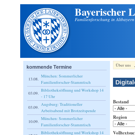
Bayerischer L
Direkt zum Inhalt
Familienforschung in Altbayer
Über uns
kommende Termine
München: Sommerlicher
13.08.
Digita
Familienforscher-Stammtisch
Bibliotheksöffnung und Workshop 14
03.09.
- 17 Uhr
Bestand
Augsburg: Traditioneller
03.09.
Arbeitsabend mit Brotzeitspende
Region
München: Sommerlicher
10.09.
Familienforscher-Stammtisch
Volltextsuc
Bibliotheksöffnung und Workshop 14