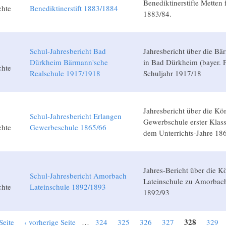
Benediktinerstifte Metten 
chte
Benediktinerstift 1883/1884
1883/84.
Schul-Jahresbericht Bad
Jahresbericht über die B
Dürkheim Bärmann'sche
in Bad Dürkheim (bayer. P
chte
Realschule 1917/1918
Schuljahr 1917/18
Jahresbericht über die Kö
Schul-Jahresbericht Erlangen
Gewerbschule erster Klas
chte
Gewerbeschule 1865/66
dem Unterrichts-Jahre 18
Jahres-Bericht über die K
Schul-Jahresbericht Amorbach
Lateinschule zu Amorbach
chte
Lateinschule 1892/1893
1892/93
328
Seite
‹ vorherige Seite
…
324
325
326
327
329