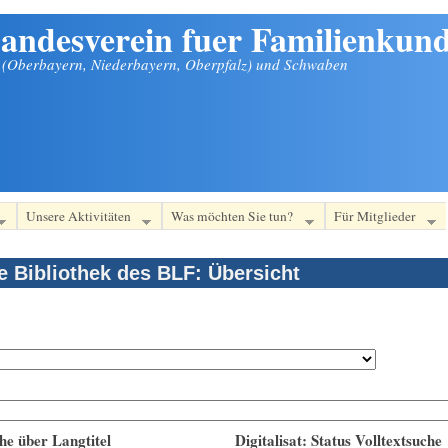
andesverein fuer Familienkund
n (Oberbayern, Niederbayern, Oberpfalz) und Schwaben
Unsere Aktivitäten
Was möchten Sie tun?
Für Mitglieder
le Bibliothek des BLF: Übersicht
he über Langtitel
Digitalisat: Status Volltextsuche