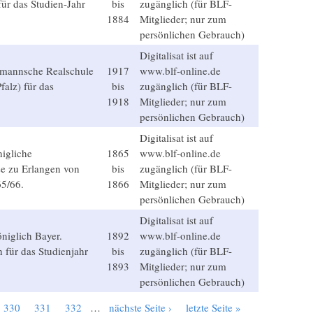
für das Studien-Jahr
bis
zugänglich (für BLF-
1884
Mitglieder; nur zum
persönlichen Gebrauch)
Digitalisat ist auf
ärmannsche Realschule
1917
www.blf-online.de
falz) für das
bis
zugänglich (für BLF-
1918
Mitglieder; nur zum
persönlichen Gebrauch)
Digitalisat ist auf
nigliche
1865
www.blf-online.de
se zu Erlangen von
bis
zugänglich (für BLF-
65/66.
1866
Mitglieder; nur zum
persönlichen Gebrauch)
Digitalisat ist auf
öniglich Bayer.
1892
www.blf-online.de
 für das Studienjahr
bis
zugänglich (für BLF-
1893
Mitglieder; nur zum
persönlichen Gebrauch)
330
331
332
…
nächste Seite ›
letzte Seite »