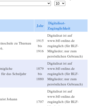
Digitalisat-
Jahr
Zugänglichkeit
Digitalisat ist auf
1915
www.blf-online.de
teinschule zu Thurnau
bis
zugänglich (für BLF-
16.
1916
Mitglieder; nur zum
persönlichen Gebrauch)
Digitalisat ist auf
önigliche
1879
www.blf-online.de
 für das Schuljahr
bis
zugänglich (für BLF-
1880
Mitglieder; nur zum
persönlichen Gebrauch)
Digitalisat ist auf
www.blf-online.de
rist Johann
1707
zugänglich (für BLF-