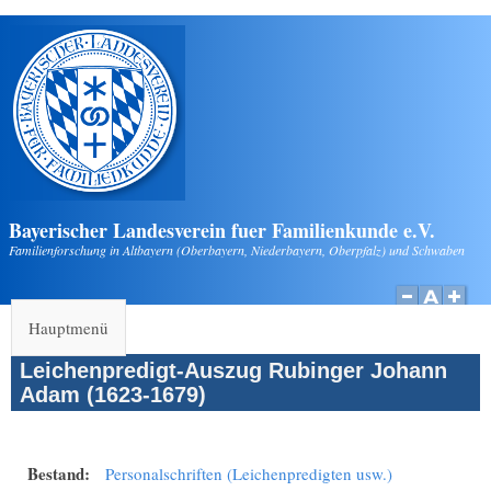
Direkt zum Inhalt
Bayerischer Landesverein fuer Familienkunde e.V.
Familienforschung in Altbayern (Oberbayern, Niederbayern, Oberpfalz) und Schwaben
Hauptmenü
Leichenpredigt-Auszug Rubinger Johann
Adam (1623-1679)
Bestand:
Personalschriften (Leichenpredigten usw.)