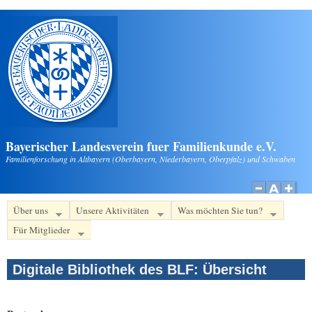
Direkt zum Inhalt
Bayerischer Landesverein fuer Familienkunde e.V.
Familienforschung in Altbayern (Oberbayern, Niederbayern, Oberpfalz) und Schwaben
Über uns
Unsere Aktivitäten
Was möchten Sie tun?
Für Mitglieder
Digitale Bibliothek des BLF: Übersicht