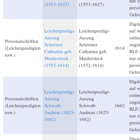
nur 
(1553-1627)
(1553-1627)
persö
Gebr
Digita
Leichenpredigt-
Leichenpredigt-
auf 
Auszug
Auszug
onlin
Personalschriften
Schreiner
Schreiner
zugän
(Leichenpredigten
1614
Catharina geb.
Catharina geb.
BLF-M
usw.)
Mardersteck
Mardersteck
nur 
(1552-1614)
(1552-1614)
persö
Gebr
Digita
auf 
Leichenpredigt-
Leichenpredigt-
onlin
Personalschriften
Auszug
Auszug
zugän
(Leichenpredigten
Schwalb
Schwalb
1662
BLF-M
usw.)
Andreas (1623-
Andreas (1623-
nur 
1662)
1662)
persö
Gebr
Digita