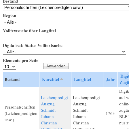
Bestand
Region
Volltextsuche über Langtitel
Digitalisat: Status Volltextsuche
Elemente pro Seite
Digit
Bestand
Kurztitel
Langtitel
Jahr
Zugä
Digita
Leichenpredigt-
Leichenpredigt-
auf 
Auszug
Auszug
onlin
Personalschriften
Schmidt
Schmidt
zugän
(Leichenpredigten
1763
Johann
Johann
BLF-M
usw.)
Christian
Christian
nur 