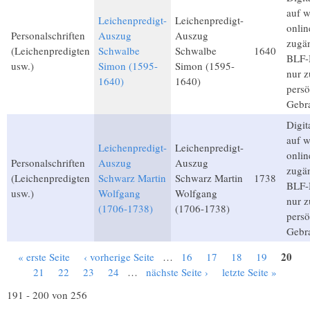
auf 
Leichenpredigt-
Leichenpredigt-
onlin
Personalschriften
Auszug
Auszug
zugän
(Leichenpredigten
Schwalbe
Schwalbe
1640
BLF-M
usw.)
Simon (1595-
Simon (1595-
nur 
1640)
1640)
persö
Gebr
Digita
auf 
Leichenpredigt-
Leichenpredigt-
onlin
Personalschriften
Auszug
Auszug
zugän
(Leichenpredigten
Schwarz Martin
Schwarz Martin
1738
BLF-M
usw.)
Wolfgang
Wolfgang
nur 
(1706-1738)
(1706-1738)
persö
Gebr
20
« erste Seite
‹ vorherige Seite
…
16
17
18
19
Seiten
21
22
23
24
…
nächste Seite ›
letzte Seite »
191 - 200 von 256