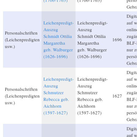
(1706-1763)
(1706-1763)
persö
Gebr
Digita
Leichenpredigt-
Leichenpredigt-
auf 
Auszug
Auszug
onlin
Personalschriften
Schmidt Ottilia
Schmidt Ottilia
zugän
(Leichenpredigten
1696
Margaretha
Margaretha
BLF-M
usw.)
geb. Walburger
geb. Walburger
nur 
(1626-1696)
(1626-1696)
persö
Gebr
Digita
Leichenpredigt-
Leichenpredigt-
auf 
Auszug
Auszug
onlin
Personalschriften
Schmutzer
Schmutzer
zugän
(Leichenpredigten
1627
Rebecca geb.
Rebecca geb.
BLF-M
usw.)
Aichhorn
Aichhorn
nur 
(1597-1627)
(1597-1627)
persö
Gebr
Digita
auf 