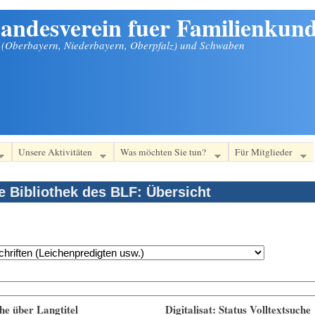
andesverein fuer Familienkund
n (Oberbayern, Niederbayern, Oberpfalz) und Schwaben
Unsere Aktivitäten
Was möchten Sie tun?
Für Mitglieder
le Bibliothek des BLF: Übersicht
he über Langtitel
Digitalisat: Status Volltextsuche