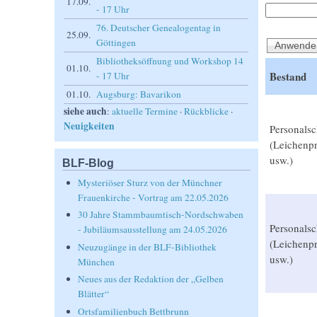
17.09.
- 17 Uhr
76. Deutscher Genealogentag in
25.09.
Göttingen
Bibliotheksöffnung und Workshop 14
01.10.
Bestand
- 17 Uhr
01.10.
Augsburg: Bavarikon
siehe auch
:
aktuelle Termine
·
Rückblicke
·
Neuigkeiten
Personalsc
(Leichenpr
usw.)
BLF-Blog
Mysteriöser Sturz von der Münchner
Frauenkirche - Vortrag am 22.05.2026
30 Jahre Stammbaumtisch-Nordschwaben
Personalsc
- Jubiläumsausstellung am 24.05.2026
(Leichenpr
Neuzugänge in der BLF-Bibliothek
usw.)
München
Neues aus der Redaktion der „Gelben
Blätter“
Ortsfamilienbuch Bettbrunn