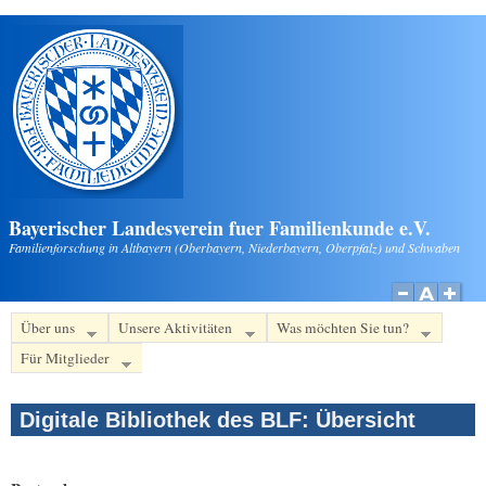
Direkt zum Inhalt
Bayerischer Landesverein fuer Familienkunde e.V.
Familienforschung in Altbayern (Oberbayern, Niederbayern, Oberpfalz) und Schwaben
Über uns
Unsere Aktivitäten
Was möchten Sie tun?
Für Mitglieder
Digitale Bibliothek des BLF: Übersicht