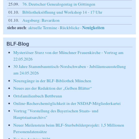
25.09.
76. Deutscher Genealogentag in Göttingen
01.10.
Bibliotheksöffnung und Workshop 14 - 17 Uhr
01.10.
Augsburg: Bavarikon
siehe auch
Neuigkeiten
:
aktuelle Termine
·
Rückblicke
·
BLF-Blog
Mysteriöser Sturz von der Münchner Frauenkirche - Vortrag am
22.05.2026
30 Jahre Stammbaumtisch-Nordschwaben - Jubiläumsausstellung
am 24.05.2026
Neuzugänge in der BLF-Bibliothek München
Neues aus der Redaktion der „Gelben Blätter“
Ortsfamilienbuch Bettbrunn
Online-Recherchemöglichkeit in der NSDAP-Mitgliederkartei
Vortrag "Vorstellung des Bayerischen Staats- und
Hauptstaatsarchivs"
Neuer Meilenstein beim BLF-Sterbebilderprojekt: 1,5 Millionen
Personendatensätze