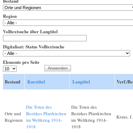
Bestand
Region
Volltextsuche über Langtitel
Digitalisat: Status Volltextsuche
Elemente pro Seite
Bestand
Kurztitel
Langtitel
Verf./Be
Die Toten des
Die Toten des
Orte und
Bezirkes Pfarrkirchen
Bezirkes Pfarrkirchen
Kraus, J.
Regionen
im Weltkrieg 1914-
im Weltkrieg 1914-
1918
1918