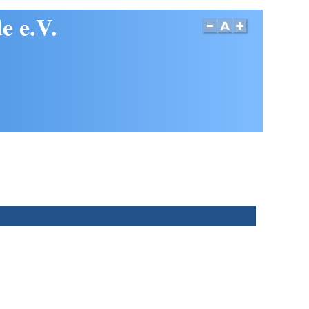
e e.V.