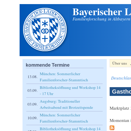
Bayerischer L
Direkt zum Inhalt
Familienforschung in Altbayer
Über uns
kommende Termine
München: Sommerlicher
13.08.
Deutschla
Familienforscher-Stammtisch
Bibliotheksöffnung und Workshop 14
03.09.
Gastho
- 17 Uhr
Augsburg: Traditioneller
03.09.
Arbeitsabend mit Brotzeitspende
Marktplatz
München: Sommerlicher
10.09.
Momentan ist
Familienforscher-Stammtisch
Bibliotheksöffnung und Workshop 14