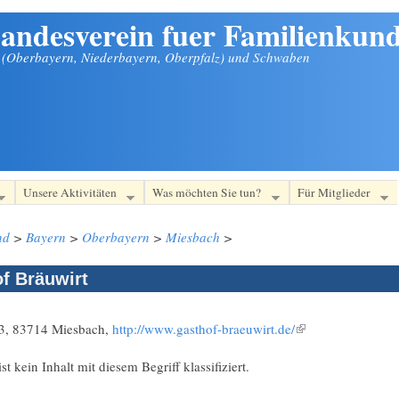
andesverein fuer Familienkund
n (Oberbayern, Niederbayern, Oberpfalz) und Schwaben
Unsere Aktivitäten
Was möchten Sie tun?
Für Mitglieder
nd
>
Bayern
>
Oberbayern
>
Miesbach
>
f Bräuwirt
 3, 83714 Miesbach,
http://www.gasthof-braeuwirt.de/
(Link ist extern)
 kein Inhalt mit diesem Begriff klassifiziert.