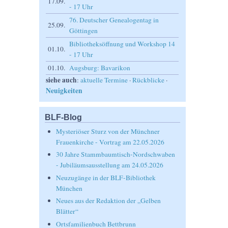
17.09.
- 17 Uhr
76. Deutscher Genealogentag in
25.09.
Göttingen
Bibliotheksöffnung und Workshop 14
01.10.
- 17 Uhr
01.10.
Augsburg: Bavarikon
siehe auch
:
aktuelle Termine
·
Rückblicke
·
Neuigkeiten
BLF-Blog
Mysteriöser Sturz von der Münchner
Frauenkirche - Vortrag am 22.05.2026
30 Jahre Stammbaumtisch-Nordschwaben
- Jubiläumsausstellung am 24.05.2026
Neuzugänge in der BLF-Bibliothek
München
Neues aus der Redaktion der „Gelben
Blätter“
Ortsfamilienbuch Bettbrunn