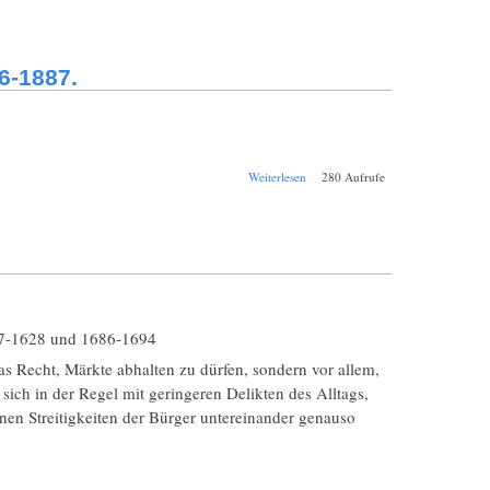
Strausberg
Realprogymnasium
1876-1877.
6-1887.
über Jahresbericht
Weiterlesen
280 Aufrufe
Strausberg
Realprogymnasium
1886-1887.
627-1628 und 1686-1694
as Recht, Märkte abhalten zu dürfen, sondern vor allem,
sich in der Regel mit geringeren Delikten des Alltags,
inen Streitigkeiten der Bürger untereinander genauso