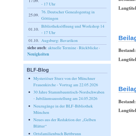
17.09.
- 17 Uhr
Langtite
76. Deutscher Genealogentag in
25.09.
Göttingen
Bibliotheksöffnung und Workshop 14
01.10.
- 17 Uhr
Beila
01.10.
Augsburg: Bavarikon
siehe auch
:
aktuelle Termine
·
Rückblicke
·
Bestand
Neuigkeiten
Langtite
BLF-Blog
Mysteriöser Sturz von der Münchner
Frauenkirche - Vortrag am 22.05.2026
Beila
30 Jahre Stammbaumtisch-Nordschwaben
- Jubiläumsausstellung am 24.05.2026
Bestand
Neuzugänge in der BLF-Bibliothek
Langtite
München
Neues aus der Redaktion der „Gelben
Blätter“
Ortsfamilienbuch Bettbrunn