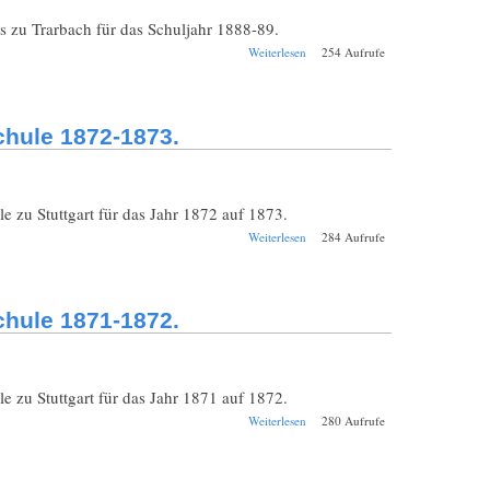
zu Trarbach für das Schuljahr 1888-89.
über Beilage
Weiterlesen
254 Aufrufe
Jahresbericht
Trarbach
Gymnasium 1888-
1889.
chule 1872-1873.
zu Stuttgart für das Jahr 1872 auf 1873.
über Beilage
Weiterlesen
284 Aufrufe
Jahresbericht
Stuttgart
Polytechnische
Schule 1872-1873.
chule 1871-1872.
zu Stuttgart für das Jahr 1871 auf 1872.
über Beilage
Weiterlesen
280 Aufrufe
Jahresbericht
Stuttgart
Polytechnische
Schule 1871-1872.