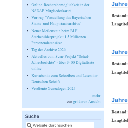
Jahre
Online-Recherchemöglichkeit in der
NSDAP-Mitgliederkartei
Bestand
Vortrag "Vorstellung des Bayerischen
Langtite
Staats- und Hauptstaatsarchivs"
Neuer Meilenstein beim BLF-
Sterbebilderprojekt: 1,5 Millionen
Personendatensätze
Tag der Archive 2026
Jahre
Aktuelles vom Scan-Projekt "Schul-
Jahresberichte" - über 3400 Digitalisate
Bestand
online
Langtite
Kursabende zum Schreiben und Lesen der
Deutschen Schrift
Verdiente Genealogen 2025
mehr
Jahre
zur
größeren Ansicht
Bestand
Suche
Langtite
Suche