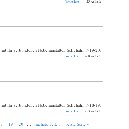
über
Weiterlesen
425 Aufrufe
Verhörsprotokolle
des Marktes
Pförring
e mit ihr verbundenen Nebenanstalten Schuljahr 1919/20.
über Jahresbericht
Weiterlesen
268 Aufrufe
Pirmasens
Realschule 1919-
1920.
e mit ihr verbundenen Nebenanstalten Schuljahr 1918/19.
über Jahresbericht
Weiterlesen
253 Aufrufe
Pirmasens
Realschule 1918-
18
19
20
…
nächste Seite ›
letzte Seite »
1919.