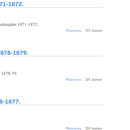
71-1872.
tudienjahr 1871-1872.
über Jahresbericht
Weiterlesen
291 Aufrufe
Stuttgart
Polytechnische
Schule 1871-1872.
1878-1879.
 1878-79.
über Jahresbericht
Weiterlesen
285 Aufrufe
Stuttgart
Königliches
Gymnasium 1878-
1879.
6-1877.
über Jahresbericht
Weiterlesen
289 Aufrufe