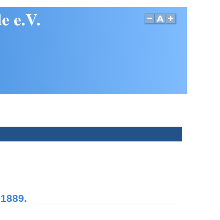
e e.V.
1889.