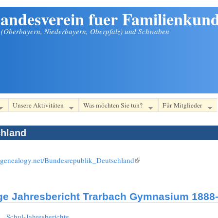
andesverein fuer Familienkund
n (Oberbayern, Niederbayern, Oberpfalz) und Schwaben
Unsere Aktivitäten
Was möchten Sie tun?
Für Mitglieder
hland
i.genealogy.net/Bundesrepublik_Deutschland
(Link ist extern)
ge Jahresbericht Trarbach Gymnasium 1888-
:
Schul-Jahresberichte