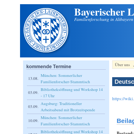
Bayerischer L
Direkt zum Inhalt
Familienforschung in Altbayer
Über uns
kommende Termine
München: Sommerlicher
13.08.
Deutsc
Familienforscher-Stammtisch
Bibliotheksöffnung und Workshop 14
03.09.
- 17 Uhr
https://wik
Augsburg: Traditioneller
03.09.
Arbeitsabend mit Brotzeitspende
München: Sommerlicher
Beila
10.09.
Familienforscher-Stammtisch
Bibliotheksöffnung und Workshop 14
Bestand