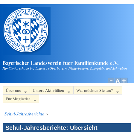
Direkt zum Inhalt
Bayerischer Landesverein fuer Familienkunde e.V.
Familienforschung in Altbayern (Oberbayern, Niederbayern, Oberpfalz) und Schwaben
Über uns
Unsere Aktivitäten
Was möchten Sie tun?
Für Mitglieder
Schul-Jahresberichte
>
Schul-Jahresberichte: Übersicht