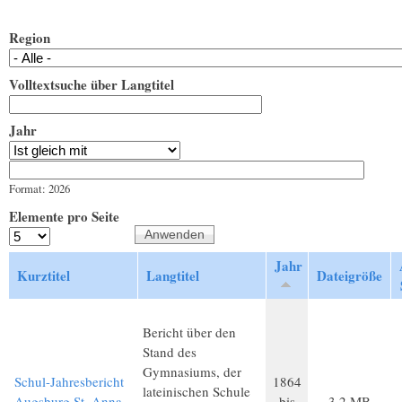
Region
Volltextsuche über Langtitel
Jahr
Jahr
Datum
Format: 2026
Elemente pro Seite
Jahr
Kurztitel
Langtitel
Dateigröße
Bericht über den
Stand des
Gymnasiums, der
Schul-Jahresbericht
1864
lateinischen Schule
Augsburg St. Anna
bis
3,2 MB