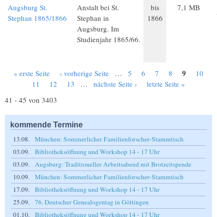
Augsburg St.
Anstalt bei St.
bis
7,1 MB
Stephan 1865/1866
Stephan in
1866
Augsburg. Im
Studienjahr 1865/66.
9
« erste Seite
‹ vorherige Seite
…
5
6
7
8
10
Seiten
11
12
13
…
nächste Seite ›
letzte Seite »
41 - 45 von 3403
kommende Termine
13.08.
München: Sommerlicher Familienforscher-Stammtisch
03.09.
Bibliotheksöffnung und Workshop 14 - 17 Uhr
03.09.
Augsburg: Traditioneller Arbeitsabend mit Brotzeitspende
10.09.
München: Sommerlicher Familienforscher-Stammtisch
17.09.
Bibliotheksöffnung und Workshop 14 - 17 Uhr
25.09.
76. Deutscher Genealogentag in Göttingen
01.10.
Bibliotheksöffnung und Workshop 14 - 17 Uhr