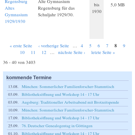
Regensburg
Alte Gymnasium
bis
5,0 MB
Altes
Regensburg für das
1930
Gymnasium
Schuljahr 1929/30.
1929/1930
8
« erste Seite
‹ vorherige Seite
…
4
5
6
7
9
Seiten
10
11
12
…
nächste Seite ›
letzte Seite »
36 - 40 von 3403
kommende Termine
13.08.
München: Sommerlicher Familienforscher-Stammtisch
03.09.
Bibliotheksöffnung und Workshop 14 - 17 Uhr
03.09.
Augsburg: Traditioneller Arbeitsabend mit Brotzeitspende
10.09.
München: Sommerlicher Familienforscher-Stammtisch
17.09.
Bibliotheksöffnung und Workshop 14 - 17 Uhr
25.09.
76. Deutscher Genealogentag in Göttingen
01.10.
Bibliotheksöffnung und Workshop 14 - 17 Uhr