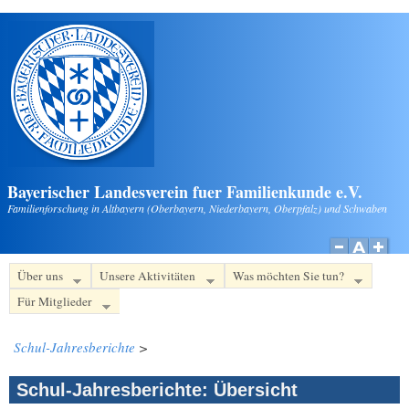
Direkt zum Inhalt
Bayerischer Landesverein fuer Familienkunde e.V.
Familienforschung in Altbayern (Oberbayern, Niederbayern, Oberpfalz) und Schwaben
Über uns
Unsere Aktivitäten
Was möchten Sie tun?
Für Mitglieder
Schul-Jahresberichte
>
Schul-Jahresberichte: Übersicht