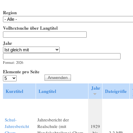
Region
Volltextsuche über Langtitel
Jahr
Jahr
Datum
Format: 2026
Elemente pro Seite
Jahr
Kurztitel
Langtitel
Dateigröße
Schul-
Jahresbericht der
Jahresbericht
Realschule (mit
1929
Cham
Handelsabteilung) Cham
bis
2,2 MB