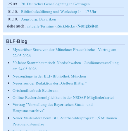
25.09.
76. Deutscher Genealogentag in Göttingen
01.10.
Bibliotheksöffnung und Workshop 14 - 17 Uhr
01.10.
Augsburg: Bavarikon
siehe auch
Neuigkeiten
:
aktuelle Termine
·
Rückblicke
·
BLF-Blog
Mysteriöser Sturz von der Münchner Frauenkirche - Vortrag am
22.05.2026
30 Jahre Stammbaumtisch-Nordschwaben - Jubiläumsausstellung
am 24.05.2026
Neuzugänge in der BLF-Bibliothek München
Neues aus der Redaktion der „Gelben Blätter“
Ortsfamilienbuch Bettbrunn
Online-Recherchemöglichkeit in der NSDAP-Mitgliederkartei
Vortrag "Vorstellung des Bayerischen Staats- und
Hauptstaatsarchivs"
Neuer Meilenstein beim BLF-Sterbebilderprojekt: 1,5 Millionen
Personendatensätze