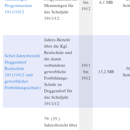
bis
4,1 MB
Progymnasium
Memmingen für
Sei
1912
1911/1912
das Schuljahr
1911/12.
Jahres-Bericht
über die Kgl.
Realschule und
Schul-Jahresbericht
die damit
Deggendorf
verbundene
1911
Realschule
5
gewerbliche
bis
13,2 MB
1911/1912 (mit
Sei
Fortbildungs-
1912
gewerblicher
Schule zu
Fortbildungsschule)
Deggendorf für
das Schuljahr
1911/12
79. (35.)
Jahresbericht über