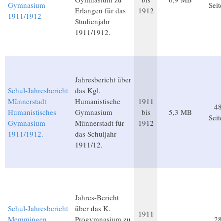
Gymnasium
Sei
Erlangen für das
1912
1911/1912
Studienjahr
1911/1912.
Jahresbericht über
Schul-Jahresbericht
das Kgl.
Münnerstadt
Humanistische
1911
4
Humanistisches
Gymnasium
bis
5,3 MB
Sei
Gymnasium
Münnerstadt für
1912
1911/1912.
das Schuljahr
1911/12.
Jahres-Bericht
Schul-Jahresbericht
über das K.
1911
Memmingen
Progymnasium zu
2