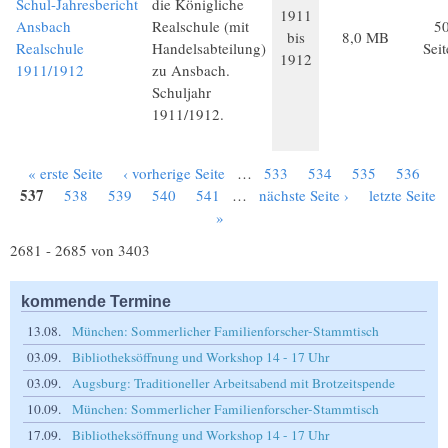
Schul-Jahresbericht
die Königliche
1911
Ansbach
Realschule (mit
5
bis
8,0 MB
Realschule
Handelsabteilung)
Sei
1912
1911/1912
zu Ansbach.
Schuljahr
1911/1912.
« erste Seite
‹ vorherige Seite
…
533
534
535
536
Seiten
537
538
539
540
541
…
nächste Seite ›
letzte Seite
»
2681 - 2685 von 3403
kommende Termine
13.08.
München: Sommerlicher Familienforscher-Stammtisch
03.09.
Bibliotheksöffnung und Workshop 14 - 17 Uhr
03.09.
Augsburg: Traditioneller Arbeitsabend mit Brotzeitspende
10.09.
München: Sommerlicher Familienforscher-Stammtisch
17.09.
Bibliotheksöffnung und Workshop 14 - 17 Uhr