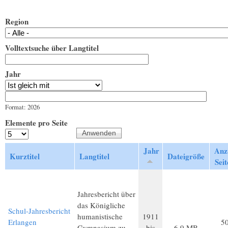
Region
Volltextsuche über Langtitel
Jahr
Jahr
Datum
Format: 2026
Elemente pro Seite
Jahr
Anz
Kurztitel
Langtitel
Dateigröße
Seit
Jahresbericht über
das Königliche
Schul-Jahresbericht
humanistische
1911
Erlangen
5
Gymnasium zu
bis
6,9 MB