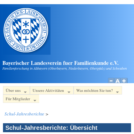
Direkt zum Inhalt
Bayerischer Landesverein fuer Familienkunde e.V.
Familienforschung in Altbayern (Oberbayern, Niederbayern, Oberpfalz) und Schwaben
Über uns
Unsere Aktivitäten
Was möchten Sie tun?
Für Mitglieder
Schul-Jahresberichte
>
Schul-Jahresberichte: Übersicht