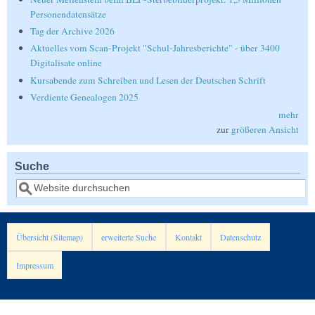
Personendatensätze
Tag der Archive 2026
Aktuelles vom Scan-Projekt "Schul-Jahresberichte" - über 3400
Digitalisate online
Kursabende zum Schreiben und Lesen der Deutschen Schrift
Verdiente Genealogen 2025
mehr
zur
größeren Ansicht
Suche
Suche
Übersicht (Sitemap)
erweiterte Suche
Kontakt
Datenschutz
Impressum