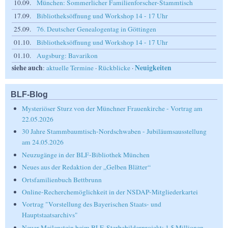
10.09.
München: Sommerlicher Familienforscher-Stammtisch
17.09.
Bibliotheksöffnung und Workshop 14 - 17 Uhr
25.09.
76. Deutscher Genealogentag in Göttingen
01.10.
Bibliotheksöffnung und Workshop 14 - 17 Uhr
01.10.
Augsburg: Bavarikon
siehe auch
Neuigkeiten
:
aktuelle Termine
·
Rückblicke
·
BLF-Blog
Mysteriöser Sturz von der Münchner Frauenkirche - Vortrag am
22.05.2026
30 Jahre Stammbaumtisch-Nordschwaben - Jubiläumsausstellung
am 24.05.2026
Neuzugänge in der BLF-Bibliothek München
Neues aus der Redaktion der „Gelben Blätter“
Ortsfamilienbuch Bettbrunn
Online-Recherchemöglichkeit in der NSDAP-Mitgliederkartei
Vortrag "Vorstellung des Bayerischen Staats- und
Hauptstaatsarchivs"
Neuer Meilenstein beim BLF-Sterbebilderprojekt: 1,5 Millionen