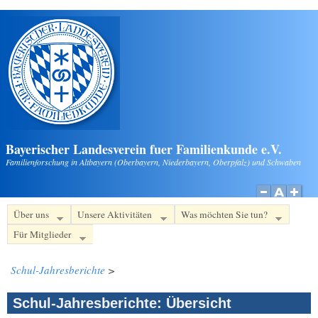
Direkt zum Inhalt
Bayerischer Landesverein fuer Familienkunde e.V.
Familienforschung in Altbayern (Oberbayern, Niederbayern, Oberpfalz) und Schwaben
Über uns
Unsere Aktivitäten
Was möchten Sie tun?
Für Mitglieder
Schul-Jahresberichte
>
Schul-Jahresberichte: Übersicht