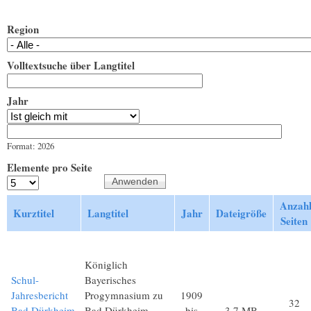
Region
Volltextsuche über Langtitel
Jahr
Jahr
Datum
Format: 2026
Elemente pro Seite
Anzah
Kurztitel
Langtitel
Jahr
Dateigröße
Seiten
Königlich
Schul-
Bayerisches
Jahresbericht
Progymnasium zu
1909
32
Bad Dürkheim
Bad Dürkheim.
bis
3,7 MB