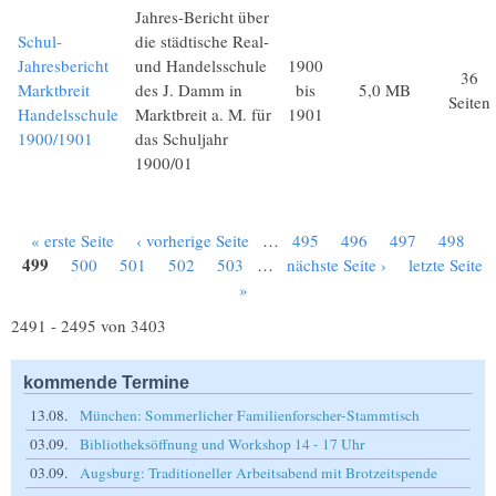
Jahres-Bericht über
Schul-
die städtische Real-
Jahresbericht
und Handelsschule
1900
36
Marktbreit
des J. Damm in
bis
5,0 MB
Seiten
Handelsschule
Marktbreit a. M. für
1901
1900/1901
das Schuljahr
1900/01
« erste Seite
‹ vorherige Seite
…
495
496
497
498
Seiten
499
500
501
502
503
…
nächste Seite ›
letzte Seite
»
2491 - 2495 von 3403
kommende Termine
13.08.
München: Sommerlicher Familienforscher-Stammtisch
03.09.
Bibliotheksöffnung und Workshop 14 - 17 Uhr
03.09.
Augsburg: Traditioneller Arbeitsabend mit Brotzeitspende