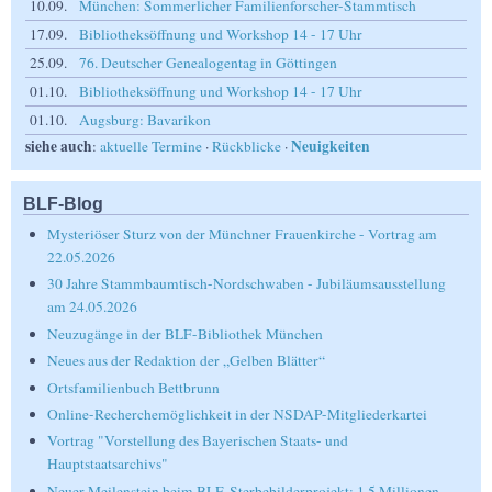
10.09.
München: Sommerlicher Familienforscher-Stammtisch
17.09.
Bibliotheksöffnung und Workshop 14 - 17 Uhr
25.09.
76. Deutscher Genealogentag in Göttingen
01.10.
Bibliotheksöffnung und Workshop 14 - 17 Uhr
01.10.
Augsburg: Bavarikon
siehe auch
Neuigkeiten
:
aktuelle Termine
·
Rückblicke
·
BLF-Blog
Mysteriöser Sturz von der Münchner Frauenkirche - Vortrag am
22.05.2026
30 Jahre Stammbaumtisch-Nordschwaben - Jubiläumsausstellung
am 24.05.2026
Neuzugänge in der BLF-Bibliothek München
Neues aus der Redaktion der „Gelben Blätter“
Ortsfamilienbuch Bettbrunn
Online-Recherchemöglichkeit in der NSDAP-Mitgliederkartei
Vortrag "Vorstellung des Bayerischen Staats- und
Hauptstaatsarchivs"
Neuer Meilenstein beim BLF-Sterbebilderprojekt: 1,5 Millionen