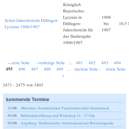
Königlich
Bayerisches
Lyceum in
1906
Schul-Jahresbericht Dillingen
Dillingen:
bis
10,5
Lyzeum 1906/1907
Jahresbericht für
1907
das Studienjahr
1906/1907
« erste Seite
‹ vorherige Seite
…
491
492
493
494
Seiten
495
496
497
498
499
…
nächste Seite ›
letzte Seite
»
2471 - 2475 von 3403
kommende Termine
13.08.
München: Sommerlicher Familienforscher-Stammtisch
03.09.
Bibliotheksöffnung und Workshop 14 - 17 Uhr
03.09.
Augsburg: Traditioneller Arbeitsabend mit Brotzeitspende