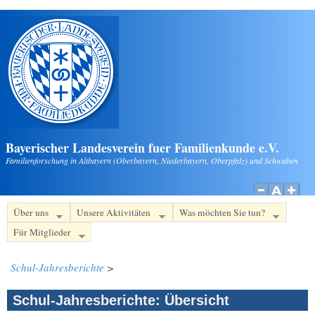
Direkt zum Inhalt
Bayerischer Landesverein fuer Familienkunde e.V.
Familienforschung in Altbayern (Oberbayern, Niederbayern, Oberpfalz) und Schwaben
Über uns
Unsere Aktivitäten
Was möchten Sie tun?
Für Mitglieder
Schul-Jahresberichte
>
Schul-Jahresberichte: Übersicht