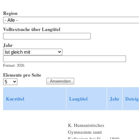
Region
Volltextsuche über Langtitel
Jahr
Jahr
Datum
Format: 2026
Elemente pro Seite
Kurztitel
Langtitel
Jahr
Dateig
K. Humanistisches
Gymnasium samt
Kollegium bei St.
1899