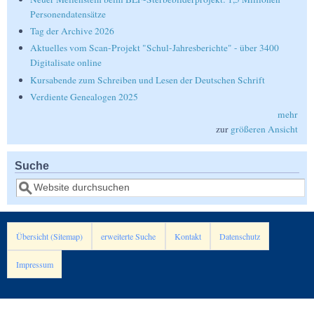
Personendatensätze
Tag der Archive 2026
Aktuelles vom Scan-Projekt "Schul-Jahresberichte" - über 3400
Digitalisate online
Kursabende zum Schreiben und Lesen der Deutschen Schrift
Verdiente Genealogen 2025
mehr
zur
größeren Ansicht
Suche
Suche
Übersicht (Sitemap)
erweiterte Suche
Kontakt
Datenschutz
Impressum