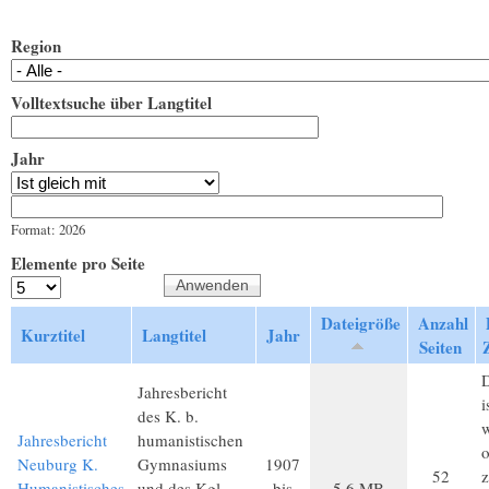
Region
Volltextsuche über Langtitel
Jahr
Jahr
Datum
Format: 2026
Elemente pro Seite
Dateigröße
Anzahl
Kurztitel
Langtitel
Jahr
Seiten
D
Jahresbericht
i
des K. b.
Jahresbericht
humanistischen
o
Neuburg K.
Gymnasiums
1907
52
z
Humanistisches
und des Kgl.
bis
5,6 MB