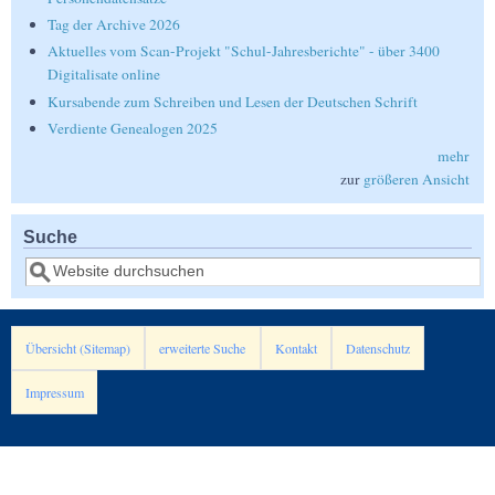
Tag der Archive 2026
Aktuelles vom Scan-Projekt "Schul-Jahresberichte" - über 3400
Digitalisate online
Kursabende zum Schreiben und Lesen der Deutschen Schrift
Verdiente Genealogen 2025
mehr
zur
größeren Ansicht
Suche
Suche
Übersicht (Sitemap)
erweiterte Suche
Kontakt
Datenschutz
Impressum