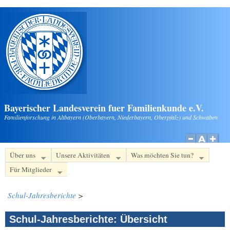
Direkt zum Inhalt
Bayerischer Landesverein fuer Familienkunde e.V.
Familienforschung in Altbayern (Oberbayern, Niederbayern, Oberpfalz) und Schwaben
Über uns
Unsere Aktivitäten
Was möchten Sie tun?
Für Mitglieder
Schul-Jahresberichte
>
Schul-Jahresberichte: Übersicht