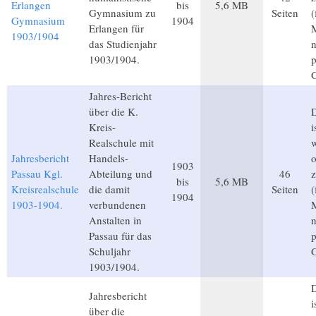
Erlangen
bis
5,6 MB
Gymnasium zu
Seiten
(
Gymnasium
1904
Erlangen für
M
1903/1904
das Studienjahr
1903/1904.
p
Jahres-Bericht
über die K.
D
Kreis-
i
Realschule mit
Jahresbericht
Handels-
o
1903
Passau Kgl.
Abteilung und
46
z
bis
5,6 MB
Kreisrealschule
die damit
Seiten
(
1904
1903-1904.
verbundenen
M
Anstalten in
Passau für das
p
Schuljahr
1903/1904.
D
Jahresbericht
i
über die