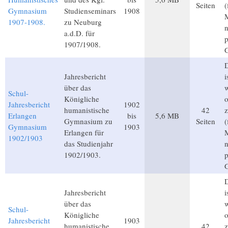
Seiten
(
Gymnasium
Studienseminars
1908
M
1907-1908.
zu Neuburg
a.d.D. für
p
1907/1908.
D
Jahresbericht
i
über das
Schul-
Königliche
o
Jahresbericht
1902
humanistische
42
z
Erlangen
bis
5,6 MB
Gymnasium zu
Seiten
(
Gymnasium
1903
Erlangen für
M
1902/1903
das Studienjahr
1902/1903.
p
D
Jahresbericht
i
über das
Schul-
Königliche
o
Jahresbericht
1903
humanistische
42
z