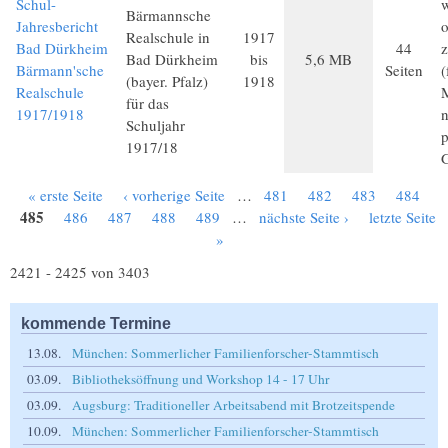
Schul-
Bärmannsche
Jahresbericht
o
Realschule in
1917
Bad Dürkheim
44
z
Bad Dürkheim
bis
5,6 MB
Bärmann'sche
Seiten
(
(bayer. Pfalz)
1918
Realschule
M
für das
1917/1918
Schuljahr
p
1917/18
« erste Seite
‹ vorherige Seite
…
481
482
483
484
Seiten
485
486
487
488
489
…
nächste Seite ›
letzte Seite
»
2421 - 2425 von 3403
kommende Termine
13.08.
München: Sommerlicher Familienforscher-Stammtisch
03.09.
Bibliotheksöffnung und Workshop 14 - 17 Uhr
03.09.
Augsburg: Traditioneller Arbeitsabend mit Brotzeitspende
10.09.
München: Sommerlicher Familienforscher-Stammtisch