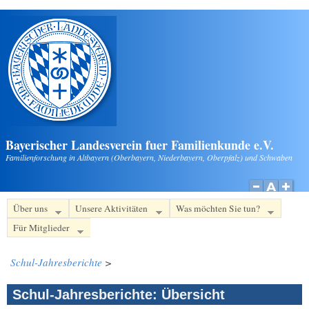
Direkt zum Inhalt
Bayerischer Landesverein fuer Familienkunde e.V.
Familienforschung in Altbayern (Oberbayern, Niederbayern, Oberpfalz) und Schwaben
Über uns
Unsere Aktivitäten
Was möchten Sie tun?
Für Mitglieder
Schul-Jahresberichte
>
Schul-Jahresberichte: Übersicht