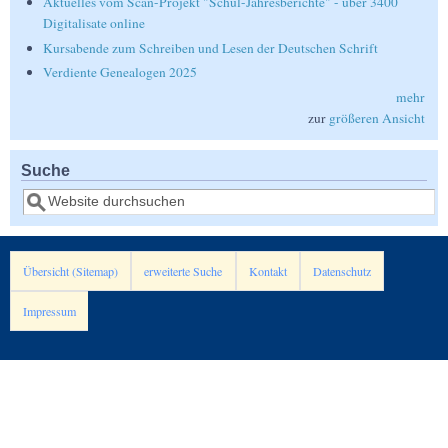
Aktuelles vom Scan-Projekt "Schul-Jahresberichte" - über 3400
Digitalisate online
Kursabende zum Schreiben und Lesen der Deutschen Schrift
Verdiente Genealogen 2025
mehr
zur
größeren Ansicht
Suche
Suche
Übersicht (Sitemap)
erweiterte Suche
Kontakt
Datenschutz
Impressum