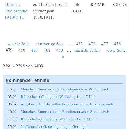
Thurnau
zu Thurnau für das
bis
0,6 MB
8 Seiten
Lateinschule
Studienjahr
1911
1910/1911
1910/1911.
« erste Seite
‹ vorherige Seite
…
475
476
477
478
Seiten
479
480
481
482
483
…
nächste Seite ›
letzte Seite
»
2391 - 2395 von 3403
kommende Termine
13.08.
München: Sommerlicher Familienforscher-Stammtisch
03.09.
Bibliotheksöffnung und Workshop 14 - 17 Uhr
03.09.
Augsburg: Traditioneller Arbeitsabend mit Brotzeitspende
10.09.
München: Sommerlicher Familienforscher-Stammtisch
17.09.
Bibliotheksöffnung und Workshop 14 - 17 Uhr
25.09.
76. Deutscher Genealogentag in Göttingen