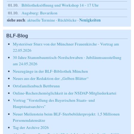
01.10.
Bibliotheksöffnung und Workshop 14 - 17 Uhr
01.10.
Augsburg: Bavarikon
siehe auch
Neuigkeiten
:
aktuelle Termine
·
Rückblicke
·
BLF-Blog
Mysteriöser Sturz von der Münchner Frauenkirche - Vortrag am
22.05.2026
30 Jahre Stammbaumtisch-Nordschwaben - Jubiläumsausstellung
am 24.05.2026
Neuzugänge in der BLF-Bibliothek München
Neues aus der Redaktion der „Gelben Blätter“
Ortsfamilienbuch Bettbrunn
Online-Recherchemöglichkeit in der NSDAP-Mitgliederkartei
Vortrag "Vorstellung des Bayerischen Staats- und
Hauptstaatsarchivs"
Neuer Meilenstein beim BLF-Sterbebilderprojekt: 1,5 Millionen
Personendatensätze
Tag der Archive 2026