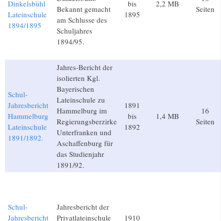
Dinkelsbühl
bis
2,2 MB
Bekannt gemacht
Seiten
Lateinschule
1895
am Schlusse des
1894/1895
Schuljahres
1894/95.
Jahres-Bericht der
isolierten Kgl.
Bayerischen
Schul-
Lateinschule zu
Jahresbericht
1891
Hammelburg im
16
Hammelburg
bis
1,4 MB
Regierungsberzirke
Seiten
Lateinschule
1892
Unterfranken und
1891/1892.
Aschaffenburg für
das Studienjahr
1891/92.
Schul-
Jahresbericht der
Jahresbericht
Privatlateinschule
1910