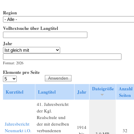
Region
Volltextsuche über Langtitel
Jahr
Jahr
Datum
Format: 2026
Elemente pro Seite
Dateigröße
Anzahl
Kurztitel
Langtitel
Jahr
Seiten
41. Jahresbericht
der Kgl.
Realschule und
Jahresbericht
der mit derselben
1914
Neumarkt i.O.
verbundenen
32
bis
3,0 MB