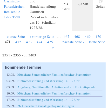
Garmisch-
und
28
bis
3,0 MB
Partenkirchen
Handelsabteilung
Seiten
1928
Realschule
Garmisch-
1927/1928.
Partenkirchen über
das 10. Schuljahr
1927/28.
« erste Seite
‹ vorherige Seite
…
467
468
469
470
Seiten
471
472
473
474
475
…
nächste Seite ›
letzte Seite
»
2351 - 2355 von 3403
kommende Termine
13.08.
München: Sommerlicher Familienforscher-Stammtisch
03.09.
Bibliotheksöffnung und Workshop 14 - 17 Uhr
03.09.
Augsburg: Traditioneller Arbeitsabend mit Brotzeitspende
10.09.
München: Sommerlicher Familienforscher-Stammtisch
17.09.
Bibliotheksöffnung und Workshop 14 - 17 Uhr
25.09.
76. Deutscher Genealogentag in Göttingen