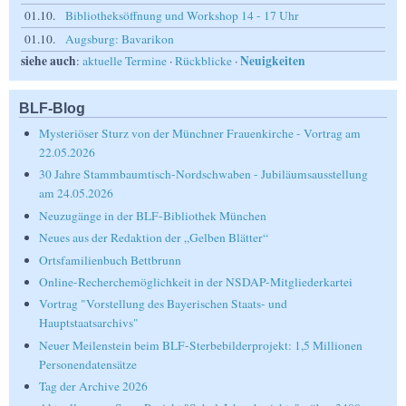
01.10.
Bibliotheksöffnung und Workshop 14 - 17 Uhr
01.10.
Augsburg: Bavarikon
siehe auch
Neuigkeiten
:
aktuelle Termine
·
Rückblicke
·
BLF-Blog
Mysteriöser Sturz von der Münchner Frauenkirche - Vortrag am
22.05.2026
30 Jahre Stammbaumtisch-Nordschwaben - Jubiläumsausstellung
am 24.05.2026
Neuzugänge in der BLF-Bibliothek München
Neues aus der Redaktion der „Gelben Blätter“
Ortsfamilienbuch Bettbrunn
Online-Recherchemöglichkeit in der NSDAP-Mitgliederkartei
Vortrag "Vorstellung des Bayerischen Staats- und
Hauptstaatsarchivs"
Neuer Meilenstein beim BLF-Sterbebilderprojekt: 1,5 Millionen
Personendatensätze
Tag der Archive 2026