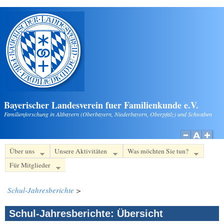
Direkt zum Inhalt
Bayerischer Landesverein fuer Familienkunde e.V.
Familienforschung in Altbayern (Oberbayern, Niederbayern, Oberpfalz) und Schwaben
Über uns
Unsere Aktivitäten
Was möchten Sie tun?
Für Mitglieder
Schul-Jahresberichte
>
Schul-Jahresberichte: Übersicht