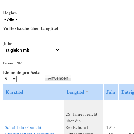
Region
Volltextsuche über Langtitel
Jahr
Jahr
Datum
Format: 2026
Elemente pro Seite
Kurztitel
Langtitel
Jahr
Datei
26. Jahresbericht
über die
Schul-Jahresbericht
Realschule in
1918
Gunzenhausen Realschule
Gunzenhausen
bis
3,9