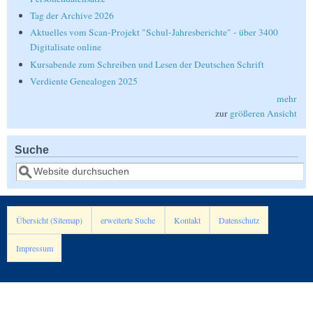
Tag der Archive 2026
Aktuelles vom Scan-Projekt "Schul-Jahresberichte" - über 3400
Digitalisate online
Kursabende zum Schreiben und Lesen der Deutschen Schrift
Verdiente Genealogen 2025
mehr
zur
größeren Ansicht
Suche
Suche
Übersicht (Sitemap)
erweiterte Suche
Kontakt
Datenschutz
Impressum