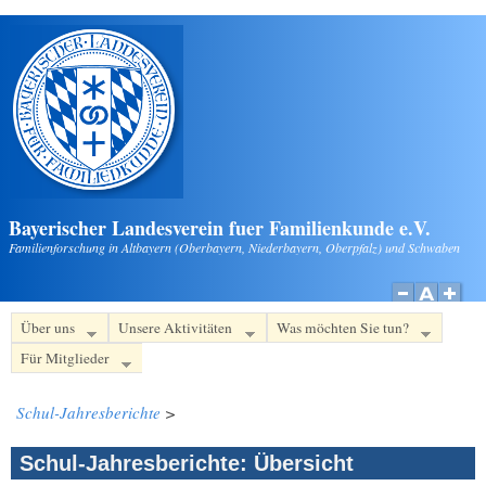
Direkt zum Inhalt
Bayerischer Landesverein fuer Familienkunde e.V.
Familienforschung in Altbayern (Oberbayern, Niederbayern, Oberpfalz) und Schwaben
Über uns
Unsere Aktivitäten
Was möchten Sie tun?
Für Mitglieder
Schul-Jahresberichte
>
Schul-Jahresberichte: Übersicht