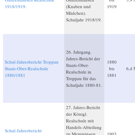
1918/1919.
(Knaben und
1919
Mädchen).
Schuljahr 1918/19.
26. Jahrgang.
Jahres-Bericht der
Schul-Jahresbericht Troppau
1880
Staats-Ober-
Staats-Ober-Realschule
bis
6,4
Realschule in
1880/1881
1881
Troppau für das
Schuljahr 1880-81.
27. Jahres-Bericht
der Königl.
Realschule mit
Handels-Abteilung
Schul-Jahresbericht
zu Memmingen
1903