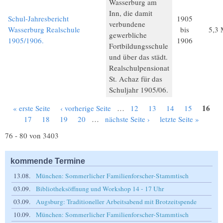
Wasserburg am
Inn, die damit
Schul-Jahresbericht
1905
verbundene
Wasserburg Realschule
bis
5,3
gewerbliche
1905/1906.
1906
Fortbildungsschule
und über das städt.
Realschulpensionat
St. Achaz für das
Schuljahr 1905/06.
16
« erste Seite
‹ vorherige Seite
…
12
13
14
15
Seiten
17
18
19
20
…
nächste Seite ›
letzte Seite »
76 - 80 von 3403
kommende Termine
13.08.
München: Sommerlicher Familienforscher-Stammtisch
03.09.
Bibliotheksöffnung und Workshop 14 - 17 Uhr
03.09.
Augsburg: Traditioneller Arbeitsabend mit Brotzeitspende
10.09.
München: Sommerlicher Familienforscher-Stammtisch