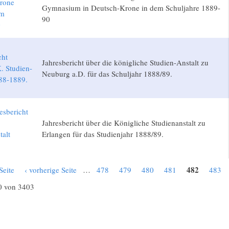
rone
Gymnasium in Deutsch-Krone in dem Schuljahre 1889-
um
90
0
cht
Jahresbericht über die königliche Studien-Anstalt zu
. Studien-
Neuburg a.D. für das Schuljahr 1888/89.
88-1889.
esbericht
Jahresbericht über die Königliche Studienanstalt zu
talt
Erlangen für das Studienjahr 1888/89.
9
482
Seite
‹ vorherige Seite
…
478
479
480
481
483
0 von 3403