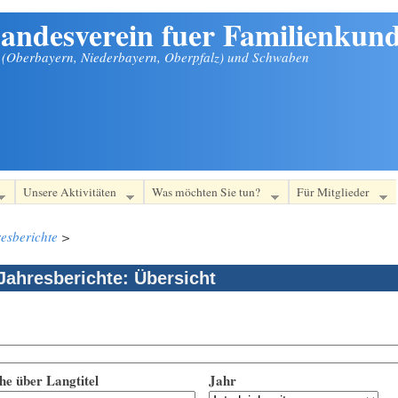
andesverein fuer Familienkund
n (Oberbayern, Niederbayern, Oberpfalz) und Schwaben
Unsere Aktivitäten
Was möchten Sie tun?
Für Mitglieder
esberichte
>
Jahresberichte: Übersicht
he über Langtitel
Jahr