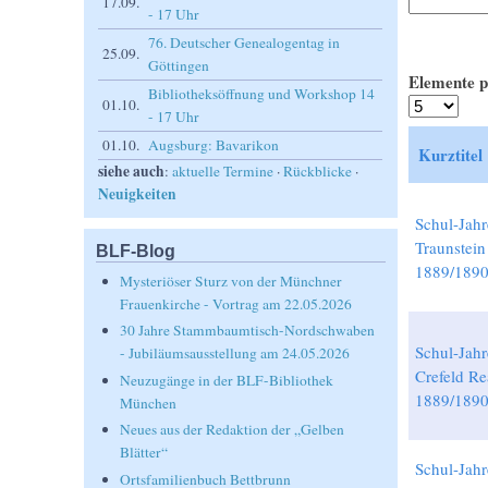
17.09.
- 17 Uhr
76. Deutscher Genealogentag in
25.09.
Göttingen
Elemente p
Bibliotheksöffnung und Workshop 14
01.10.
- 17 Uhr
01.10.
Augsburg: Bavarikon
Kurztitel
siehe auch
:
aktuelle Termine
·
Rückblicke
·
Neuigkeiten
Schul-Jahr
Traunstein
BLF-Blog
1889/189
Mysteriöser Sturz von der Münchner
Frauenkirche - Vortrag am 22.05.2026
30 Jahre Stammbaumtisch-Nordschwaben
Schul-Jahr
- Jubiläumsausstellung am 24.05.2026
Crefeld Re
Neuzugänge in der BLF-Bibliothek
1889/1890
München
Neues aus der Redaktion der „Gelben
Blätter“
Schul-Jahr
Ortsfamilienbuch Bettbrunn