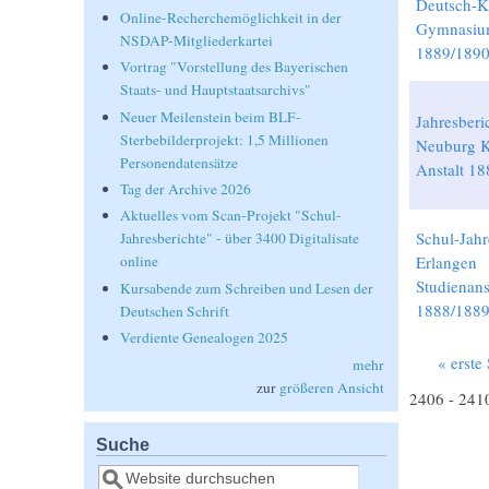
Deutsch-K
Online-Recherchemöglichkeit in der
Gymnasi
NSDAP-Mitgliederkartei
1889/189
Vortrag "Vorstellung des Bayerischen
Staats- und Hauptstaatsarchivs"
Neuer Meilenstein beim BLF-
Jahresberi
Sterbebilderprojekt: 1,5 Millionen
Neuburg K
Personendatensätze
Anstalt 18
Tag der Archive 2026
Aktuelles vom Scan-Projekt "Schul-
Schul-Jahr
Jahresberichte" - über 3400 Digitalisate
Erlangen
online
Studienans
Kursabende zum Schreiben und Lesen der
1888/188
Deutschen Schrift
Verdiente Genealogen 2025
« erste 
mehr
Seiten
zur
größeren Ansicht
2406 - 241
Suche
Suche