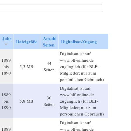
Jahr
Anzahl
Dateigröße
Digitalisat-Zugang
Seiten
Digitalisat ist auf
1889
www.blf-online.de
44
bis
5,3 MB
zugänglich (für BLF-
Seiten
1890
Mitglieder; nur zum
persönlichen Gebrauch)
Digitalisat ist auf
1889
www.blf-online.de
30
bis
5,8 MB
zugänglich (für BLF-
Seiten
1890
Mitglieder; nur zum
persönlichen Gebrauch)
Digitalisat ist auf
1889
www.blf-online.de