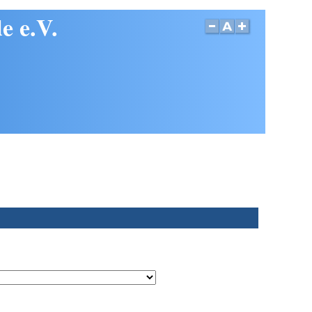
e e.V.