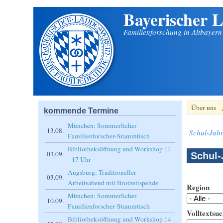
Bayerischer L
Direkt zum Inhalt
Familienforschung in Altbayer
Über uns
kommende Termine
München: Sommerlicher
13.08.
Schul-Jahr
Familienforscher-Stammtisch
Bibliotheksöffnung und Workshop 14
03.09.
Schul-
- 17 Uhr
Augsburg: Traditioneller
03.09.
Arbeitsabend mit Brotzeitspende
Region
München: Sommerlicher
10.09.
Familienforscher-Stammtisch
Volltextsuc
Bibliotheksöffnung und Workshop 14