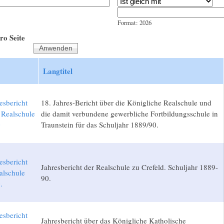
Jahr
Datum
Format: 2026
ro Seite
Langtitel
esbericht
18. Jahres-Bericht über die Königliche Realschule und
 Realschule
die damit verbundene gewerbliche Fortbildungsschule in
0
Traunstein für das Schuljahr 1889/90.
esbericht
Jahresbericht der Realschule zu Crefeld. Schuljahr 1889-
alschule
90.
.
esbericht
Jahresbericht über das Königliche Katholische