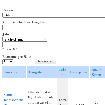
Region
Volltextsuche über Langtitel
Jahr
Jahr
Datum
Format: 2026
Elemente pro Seite
Jahr
Anzahl
Kurztitel
Langtitel
Dateigröße
Seiten
Jahresbericht der
Schul-
Kgl. Lateinschule
Jahresbericht
1889
zu Bliescastel in
20
Bliescastel
bis
1,5 MB