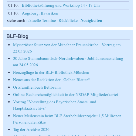
01.10.
Bibliotheksöffnung und Workshop 14 - 17 Uhr
01.10.
Augsburg: Bavarikon
siehe auch
Neuigkeiten
:
aktuelle Termine
·
Rückblicke
·
BLF-Blog
Mysteriöser Sturz von der Münchner Frauenkirche - Vortrag am
22.05.2026
30 Jahre Stammbaumtisch-Nordschwaben - Jubiläumsausstellung
am 24.05.2026
Neuzugänge in der BLF-Bibliothek München
Neues aus der Redaktion der „Gelben Blätter“
Ortsfamilienbuch Bettbrunn
Online-Recherchemöglichkeit in der NSDAP-Mitgliederkartei
Vortrag "Vorstellung des Bayerischen Staats- und
Hauptstaatsarchivs"
Neuer Meilenstein beim BLF-Sterbebilderprojekt: 1,5 Millionen
Personendatensätze
Tag der Archive 2026