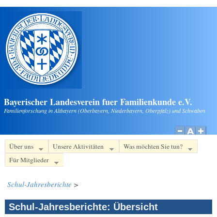
Direkt zum Inhalt
Bayerischer Landesverein fuer Familienkunde e.V.
Familienforschung in Altbayern (Oberbayern, Niederbayern, Oberpfalz) und Schwaben
Über uns
Unsere Aktivitäten
Was möchten Sie tun?
Für Mitglieder
Schul-Jahresberichte
>
Schul-Jahresberichte: Übersicht