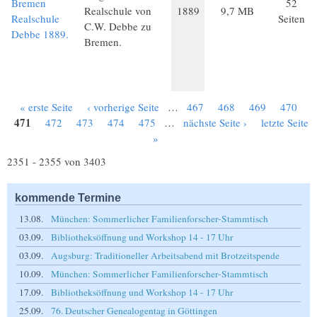
Bremen
52
Realschule von
1889
9,7 MB
Realschule
Seiten
C.W. Debbe zu
Debbe 1889.
Bremen.
« erste Seite
‹ vorherige Seite
…
467
468
469
470
Seiten
471
472
473
474
475
…
nächste Seite ›
letzte Seite
»
2351 - 2355 von 3403
kommende Termine
13.08.
München: Sommerlicher Familienforscher-Stammtisch
03.09.
Bibliotheksöffnung und Workshop 14 - 17 Uhr
03.09.
Augsburg: Traditioneller Arbeitsabend mit Brotzeitspende
10.09.
München: Sommerlicher Familienforscher-Stammtisch
17.09.
Bibliotheksöffnung und Workshop 14 - 17 Uhr
25.09.
76. Deutscher Genealogentag in Göttingen