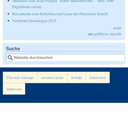
Aktuelles vom Scan-Projekt "Schul-Jahresberichte" - über 3400
Digitalisate online
Kursabende zum Schreiben und Lesen der Deutschen Schrift
Verdiente Genealogen 2025
mehr
zur
größeren Ansicht
Suche
Suche
Übersicht (Sitemap)
erweiterte Suche
Kontakt
Datenschutz
Impressum