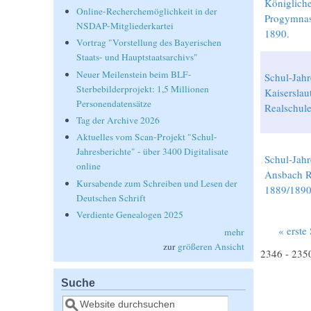
Königlich
Online-Recherchemöglichkeit in der
Progymna
NSDAP-Mitgliederkartei
1890.
Vortrag "Vorstellung des Bayerischen
Staats- und Hauptstaatsarchivs"
Neuer Meilenstein beim BLF-
Schul-Jahr
Sterbebilderprojekt: 1,5 Millionen
Kaiserslau
Personendatensätze
Realschul
Tag der Archive 2026
Aktuelles vom Scan-Projekt "Schul-
Jahresberichte" - über 3400 Digitalisate
Schul-Jahr
online
Ansbach R
Kursabende zum Schreiben und Lesen der
1889/189
Deutschen Schrift
Verdiente Genealogen 2025
« erste 
mehr
Seiten
zur
größeren Ansicht
2346 - 235
Suche
Suche