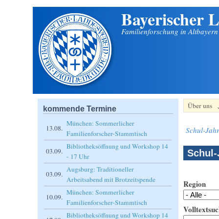
Bayerischer L
Direkt zum Inhalt
Familienforschung in Altbayer
Über uns
kommende Termine
München: Sommerlicher
13.08.
Schul-Jahr
Familienforscher-Stammtisch
Bibliotheksöffnung und Workshop 14
03.09.
Schul-
- 17 Uhr
Augsburg: Traditioneller
03.09.
Arbeitsabend mit Brotzeitspende
Region
München: Sommerlicher
10.09.
Familienforscher-Stammtisch
Volltextsuc
Bibliotheksöffnung und Workshop 14