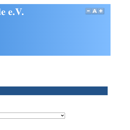
e e.V.