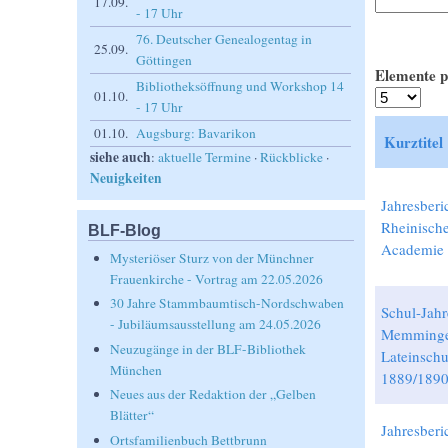
17.09.
- 17 Uhr
76. Deutscher Genealogentag in
25.09.
Göttingen
Elemente p
Bibliotheksöffnung und Workshop 14
01.10.
- 17 Uhr
01.10.
Augsburg: Bavarikon
Kurztitel
siehe auch
:
aktuelle Termine
·
Rückblicke
·
Neuigkeiten
Jahresberi
Rheinische
BLF-Blog
Academie 
Mysteriöser Sturz von der Münchner
Frauenkirche - Vortrag am 22.05.2026
30 Jahre Stammbaumtisch-Nordschwaben
Schul-Jahr
- Jubiläumsausstellung am 24.05.2026
Memming
Neuzugänge in der BLF-Bibliothek
Lateinschu
München
1889/189
Neues aus der Redaktion der „Gelben
Blätter“
Jahresberi
Ortsfamilienbuch Bettbrunn