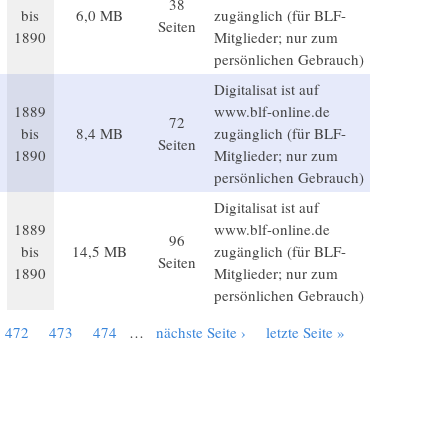
38
bis
6,0 MB
zugänglich (für BLF-
Seiten
1890
Mitglieder; nur zum
persönlichen Gebrauch)
Digitalisat ist auf
1889
www.blf-online.de
72
bis
8,4 MB
zugänglich (für BLF-
Seiten
1890
Mitglieder; nur zum
persönlichen Gebrauch)
Digitalisat ist auf
1889
www.blf-online.de
96
bis
14,5 MB
zugänglich (für BLF-
Seiten
1890
Mitglieder; nur zum
persönlichen Gebrauch)
472
473
474
…
nächste Seite ›
letzte Seite »