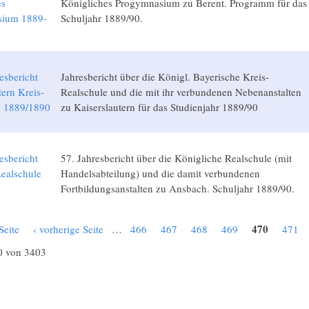
es
Königliches Progymnasium zu Berent. Programm für das
sium 1889-
Schuljahr 1889/90.
esbericht
Jahresbericht über die Königl. Bayerische Kreis-
tern Kreis-
Realschule und die mit ihr verbundenen Nebenanstalten
e 1889/1890
zu Kaiserslautern für das Studienjahr 1889/90
esbericht
57. Jahresbericht über die Königliche Realschule (mit
ealschule
Handelsabteilung) und die damit verbundenen
0
Fortbildungsanstalten zu Ansbach. Schuljahr 1889/90.
470
Seite
‹ vorherige Seite
…
466
467
468
469
471
0 von 3403