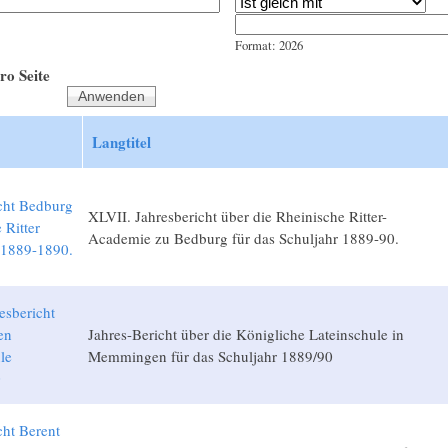
Jahr
Datum
Format: 2026
ro Seite
Langtitel
cht Bedburg
XLVII. Jahresbericht über die Rheinische Ritter-
 Ritter
Academie zu Bedburg für das Schuljahr 1889-90.
1889-1890.
esbericht
en
Jahres-Bericht über die Königliche Lateinschule in
le
Memmingen für das Schuljahr 1889/90
0
cht Berent