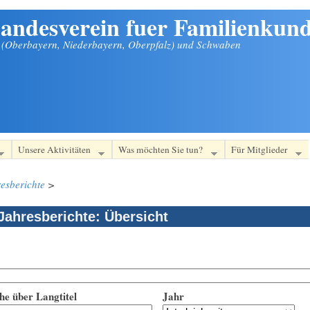
andesverein fuer Familienkund
n (Oberbayern, Niederbayern, Oberpfalz) und Schwaben
Unsere Aktivitäten
Was möchten Sie tun?
Für Mitglieder
esberichte
>
Jahresberichte: Übersicht
he über Langtitel
Jahr