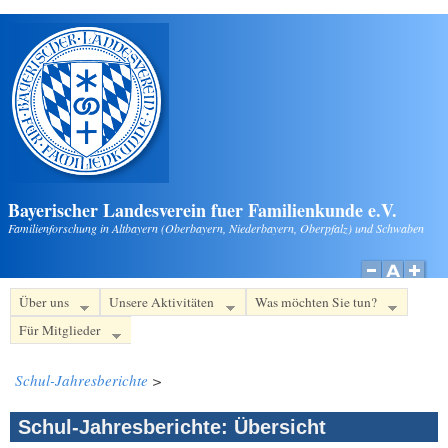
Direkt zum Inhalt
Bayerischer Landesverein fuer Familienkunde e.V.
Familienforschung in Altbayern (Oberbayern, Niederbayern, Oberpfalz) und Schwaben
Über uns
Unsere Aktivitäten
Was möchten Sie tun?
Für Mitglieder
Schul-Jahresberichte
>
Schul-Jahresberichte: Übersicht