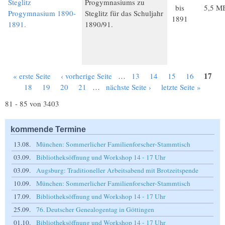
Steglitz
Progymnasiums zu
bis
5,5 M
Progymnasium 1890-
Steglitz für das Schuljahr
1891
1891.
1890/91.
17
« erste Seite
‹ vorherige Seite
…
13
14
15
16
Seiten
18
19
20
21
…
nächste Seite ›
letzte Seite »
81 - 85 von 3403
kommende Termine
13.08.
München: Sommerlicher Familienforscher-Stammtisch
03.09.
Bibliotheksöffnung und Workshop 14 - 17 Uhr
03.09.
Augsburg: Traditioneller Arbeitsabend mit Brotzeitspende
10.09.
München: Sommerlicher Familienforscher-Stammtisch
17.09.
Bibliotheksöffnung und Workshop 14 - 17 Uhr
25.09.
76. Deutscher Genealogentag in Göttingen
01.10.
Bibliotheksöffnung und Workshop 14 - 17 Uhr