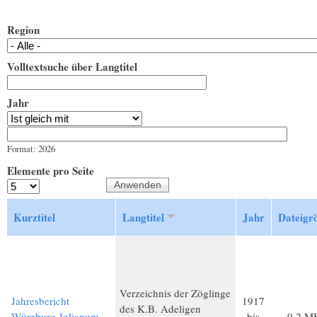
Region
Volltextsuche über Langtitel
Jahr
Jahr
Datum
Format: 2026
Elemente pro Seite
Kurztitel
Langtitel
Jahr
Dateigr
Verzeichnis der Zöglinge
Jahresbericht
1917
des K.B. Adeligen
Würzburg Julianum
bis
0,2 M