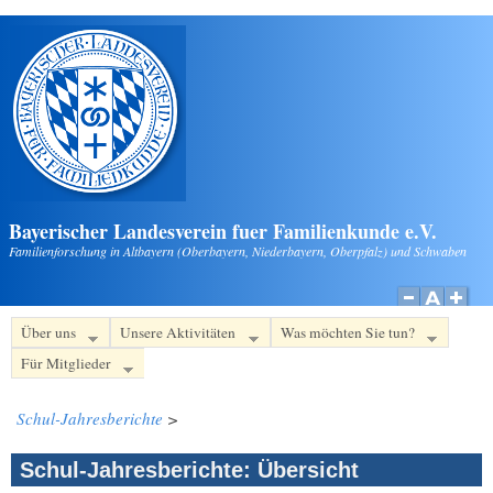
Direkt zum Inhalt
Bayerischer Landesverein fuer Familienkunde e.V.
Familienforschung in Altbayern (Oberbayern, Niederbayern, Oberpfalz) und Schwaben
Über uns
Unsere Aktivitäten
Was möchten Sie tun?
Für Mitglieder
Schul-Jahresberichte
>
Schul-Jahresberichte: Übersicht