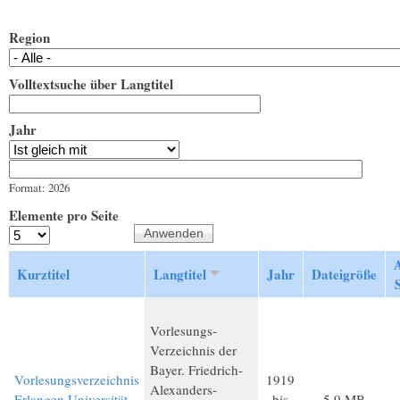
Region
Volltextsuche über Langtitel
Jahr
Jahr
Datum
Format: 2026
Elemente pro Seite
Kurztitel
Langtitel
Jahr
Dateigröße
S
Vorlesungs-
Verzeichnis der
Bayer. Friedrich-
Vorlesungsverzeichnis
1919
Alexanders-
Erlangen Universität
bis
5,9 MB