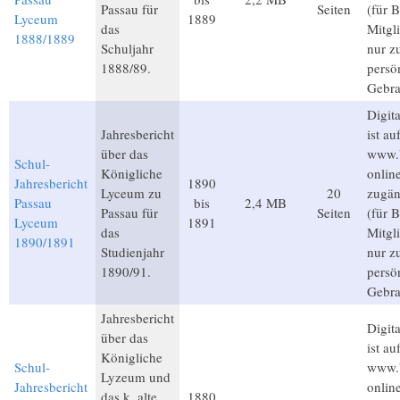
Passau für
Seiten
(für 
Lyceum
1889
das
Mitgl
1888/1889
Schuljahr
nur 
1888/89.
persö
Gebra
Digita
Jahresbericht
ist au
über das
www.b
Schul-
Königliche
onlin
Jahresbericht
1890
Lyceum zu
20
zugän
Passau
bis
2,4 MB
Passau für
Seiten
(für 
Lyceum
1891
das
Mitgl
1890/1891
Studienjahr
nur 
1890/91.
persö
Gebra
Jahresbericht
Digita
über das
ist au
Königliche
Schul-
www.b
Lyzeum und
Jahresbericht
onlin
das k. alte
1880