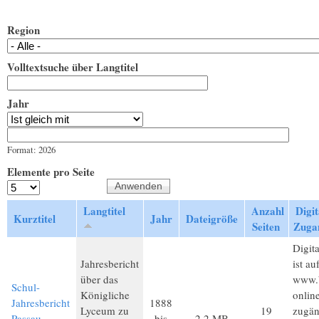
Region
Volltextsuche über Langtitel
Jahr
Jahr
Datum
Format: 2026
Elemente pro Seite
Langtitel
Anzahl
Digit
Kurztitel
Jahr
Dateigröße
Seiten
Zuga
Digita
Jahresbericht
ist au
über das
www.b
Schul-
Königliche
onlin
Jahresbericht
1888
Lyceum zu
19
zugän
Passau
bis
2,2 MB