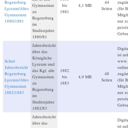
Regensburg
44
zugän
Gymnasium
bis
4,1 MB
Lyceum/Altes
Seiten
(für 
zu
1881
Gymnasium
Mitgl
Regensburg
1880/1881
nur 
im
persö
Studienjahre
Gebra
1880/81
Jahresbericht
Digita
über das
ist au
Königliche
Schul-
www.b
Lyzeum und
Jahresbericht
onlin
das Kgl. alte
1882
Regensburg
48
zugän
Gymnasium
bis
4,9 MB
Lyceum/Altes
Seiten
(für 
zu
1883
Gymnasium
Mitgl
Regensburg
1882/1883
nur 
im
persö
Studienjahre
Gebra
1882/83
Jahresbericht
Digita
über das
ist au