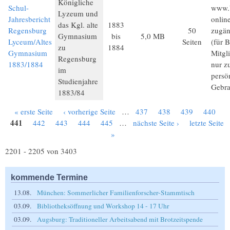
Königliche
Schul-
www.b
Lyzeum und
Jahresbericht
onlin
das Kgl. alte
1883
Regensburg
50
zugän
Gymnasium
bis
5,0 MB
Lyceum/Altes
Seiten
(für 
zu
1884
Gymnasium
Mitgl
Regensburg
1883/1884
nur 
im
persö
Studienjahre
Gebra
1883/84
« erste Seite
‹ vorherige Seite
…
437
438
439
440
Seiten
441
442
443
444
445
…
nächste Seite ›
letzte Seite
»
2201 - 2205 von 3403
kommende Termine
13.08.
München: Sommerlicher Familienforscher-Stammtisch
03.09.
Bibliotheksöffnung und Workshop 14 - 17 Uhr
03.09.
Augsburg: Traditioneller Arbeitsabend mit Brotzeitspende