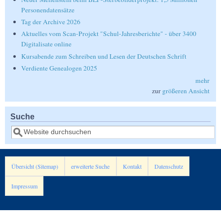
Personendatensätze
Tag der Archive 2026
Aktuelles vom Scan-Projekt "Schul-Jahresberichte" - über 3400
Digitalisate online
Kursabende zum Schreiben und Lesen der Deutschen Schrift
Verdiente Genealogen 2025
mehr
zur
größeren Ansicht
Suche
Suche
Übersicht (Sitemap)
erweiterte Suche
Kontakt
Datenschutz
Impressum