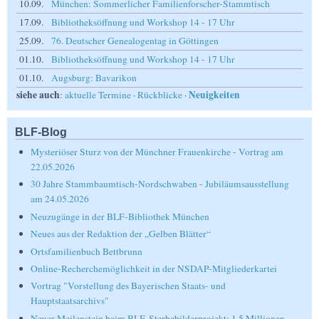
10.09.
München: Sommerlicher Familienforscher-Stammtisch
17.09.
Bibliotheksöffnung und Workshop 14 - 17 Uhr
25.09.
76. Deutscher Genealogentag in Göttingen
01.10.
Bibliotheksöffnung und Workshop 14 - 17 Uhr
01.10.
Augsburg: Bavarikon
siehe auch
Neuigkeiten
:
aktuelle Termine
·
Rückblicke
·
BLF-Blog
Mysteriöser Sturz von der Münchner Frauenkirche - Vortrag am
22.05.2026
30 Jahre Stammbaumtisch-Nordschwaben - Jubiläumsausstellung
am 24.05.2026
Neuzugänge in der BLF-Bibliothek München
Neues aus der Redaktion der „Gelben Blätter“
Ortsfamilienbuch Bettbrunn
Online-Recherchemöglichkeit in der NSDAP-Mitgliederkartei
Vortrag "Vorstellung des Bayerischen Staats- und
Hauptstaatsarchivs"
Neuer Meilenstein beim BLF-Sterbebilderprojekt: 1,5 Millionen