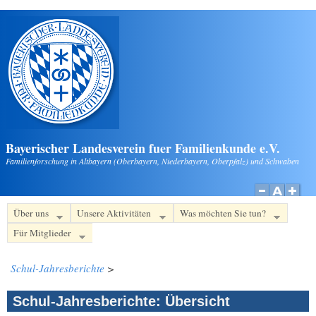
Direkt zum Inhalt
Bayerischer Landesverein fuer Familienkunde e.V.
Familienforschung in Altbayern (Oberbayern, Niederbayern, Oberpfalz) und Schwaben
Über uns
Unsere Aktivitäten
Was möchten Sie tun?
Für Mitglieder
Schul-Jahresberichte
>
Schul-Jahresberichte: Übersicht