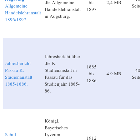
die Allgemeine
bis
2,4 MB
Allgemeine
Seit
Handelslehranstalt
1897
Handelslehranstalt
in Augsburg.
1896/1897
Jahresbericht über
Jahresbericht
die K.
1885
Passau K.
Studienanstalt in
4
bis
4,9 MB
Studienanstalt
Passau für das
Seit
1886
1885-1886.
Studienjahr 1885-
86.
Königl.
Bayerisches
Schul-
Lyzeum
1912