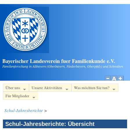
Direkt zum Inhalt
Bayerischer Landesverein fuer Familienkunde e.V.
Familienforschung in Altbayern (Oberbayern, Niederbayern, Oberpfalz) und Schwaben
Über uns
Unsere Aktivitäten
Was möchten Sie tun?
Für Mitglieder
Schul-Jahresberichte
>
Schul-Jahresberichte: Übersicht