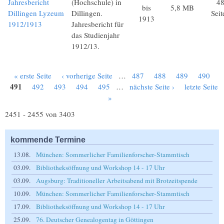
Jahresbericht
(Hochschule) in
4
bis
5,8 MB
Dillingen Lyzeum
Dillingen.
Seit
1913
1912/1913
Jahresbericht für
das Studienjahr
1912/13.
« erste Seite
‹ vorherige Seite
…
487
488
489
490
Seiten
491
492
493
494
495
…
nächste Seite ›
letzte Seite
»
2451 - 2455 von 3403
kommende Termine
13.08.
München: Sommerlicher Familienforscher-Stammtisch
03.09.
Bibliotheksöffnung und Workshop 14 - 17 Uhr
03.09.
Augsburg: Traditioneller Arbeitsabend mit Brotzeitspende
10.09.
München: Sommerlicher Familienforscher-Stammtisch
17.09.
Bibliotheksöffnung und Workshop 14 - 17 Uhr
25.09.
76. Deutscher Genealogentag in Göttingen