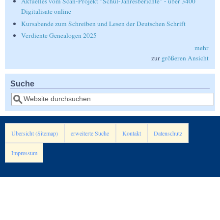
Aktuelles vom Scan-Projekt "Schul-Jahresberichte" - über 3400
Digitalisate online
Kursabende zum Schreiben und Lesen der Deutschen Schrift
Verdiente Genealogen 2025
mehr
zur
größeren Ansicht
Suche
Suche
Übersicht (Sitemap)
erweiterte Suche
Kontakt
Datenschutz
Impressum