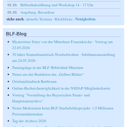
01.10.
Bibliotheksöffnung und Workshop 14 - 17 Uhr
01.10.
Augsburg: Bavarikon
siehe auch
Neuigkeiten
:
aktuelle Termine
·
Rückblicke
·
BLF-Blog
Mysteriöser Sturz von der Münchner Frauenkirche - Vortrag am
22.05.2026
30 Jahre Stammbaumtisch-Nordschwaben - Jubiläumsausstellung
am 24.05.2026
Neuzugänge in der BLF-Bibliothek München
Neues aus der Redaktion der „Gelben Blätter“
Ortsfamilienbuch Bettbrunn
Online-Recherchemöglichkeit in der NSDAP-Mitgliederkartei
Vortrag "Vorstellung des Bayerischen Staats- und
Hauptstaatsarchivs"
Neuer Meilenstein beim BLF-Sterbebilderprojekt: 1,5 Millionen
Personendatensätze
Tag der Archive 2026