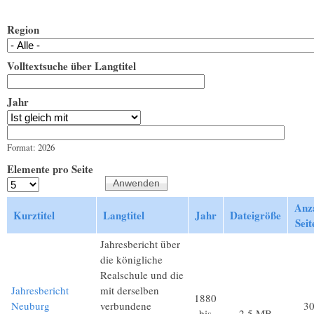
Region
Volltextsuche über Langtitel
Jahr
Jahr
Datum
Format: 2026
Elemente pro Seite
Anz
Kurztitel
Langtitel
Jahr
Dateigröße
Seit
Jahresbericht über
die königliche
Realschule und die
Jahresbericht
mit derselben
1880
Neuburg
verbundene
3
bis
2,5 MB