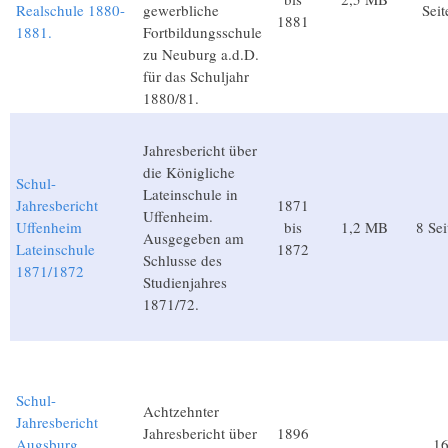
Realschule 1880-
gewerbliche
Seit
1881
1881.
Fortbildungsschule
zu Neuburg a.d.D.
für das Schuljahr
1880/81.
Jahresbericht über
die Königliche
Schul-
Lateinschule in
Jahresbericht
1871
Uffenheim.
Uffenheim
bis
1,2 MB
8 Sei
Ausgegeben am
Lateinschule
1872
Schlusse des
1871/1872
Studienjahres
1871/72.
Schul-
Achtzehnter
Jahresbericht
Jahresbericht über
1896
Augsburg
1