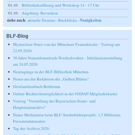
01.10.
Bibliotheksöffnung und Workshop 14 - 17 Uhr
01.10.
Augsburg: Bavarikon
siehe auch
Neuigkeiten
:
aktuelle Termine
·
Rückblicke
·
BLF-Blog
Mysteriöser Sturz von der Münchner Frauenkirche - Vortrag am
22.05.2026
30 Jahre Stammbaumtisch-Nordschwaben - Jubiläumsausstellung
am 24.05.2026
Neuzugänge in der BLF-Bibliothek München
Neues aus der Redaktion der „Gelben Blätter“
Ortsfamilienbuch Bettbrunn
Online-Recherchemöglichkeit in der NSDAP-Mitgliederkartei
Vortrag "Vorstellung des Bayerischen Staats- und
Hauptstaatsarchivs"
Neuer Meilenstein beim BLF-Sterbebilderprojekt: 1,5 Millionen
Personendatensätze
Tag der Archive 2026