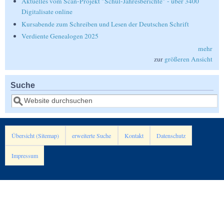
Aktuelles vom Scan-Projekt "Schul-Jahresberichte" - über 3400
Digitalisate online
Kursabende zum Schreiben und Lesen der Deutschen Schrift
Verdiente Genealogen 2025
mehr
zur
größeren Ansicht
Suche
Suche
Übersicht (Sitemap)
erweiterte Suche
Kontakt
Datenschutz
Impressum