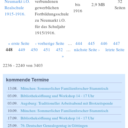
Neumarkt i.O.
verbundenen
32
bis
2,9 MB
Realschule
gewerblichen
Seiten
1916
1915-1916.
Fortbildungsschule
zu Neumarkt i.O.
für das Schuljahr
1915/1916.
« erste Seite
‹ vorherige Seite
…
444
445
446
447
Seiten
448
449
450
451
452
…
nächste Seite ›
letzte Seite
»
2236 - 2240 von 3403
kommende Termine
13.08.
München: Sommerlicher Familienforscher-Stammtisch
03.09.
Bibliotheksöffnung und Workshop 14 - 17 Uhr
03.09.
Augsburg: Traditioneller Arbeitsabend mit Brotzeitspende
10.09.
München: Sommerlicher Familienforscher-Stammtisch
17.09.
Bibliotheksöffnung und Workshop 14 - 17 Uhr
25.09.
76. Deutscher Genealogentag in Göttingen