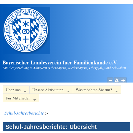
Direkt zum Inhalt
Bayerischer Landesverein fuer Familienkunde e.V.
Familienforschung in Altbayern (Oberbayern, Niederbayern, Oberpfalz) und Schwaben
Über uns
Unsere Aktivitäten
Was möchten Sie tun?
Für Mitglieder
Schul-Jahresberichte
>
Schul-Jahresberichte: Übersicht