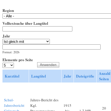
Region
Volltextsuche über Langtitel
Jahr
Jahr
Datum
Format: 2026
Elemente pro Seite
Anzahl
Kurztitel
Langtitel
Jahr
Dateigröße
Seiten
Schul-
Jahres-Bericht des
Jahresbericht
Kgl.
1915
20
Grünstadt
Progymnasiums
bis
1,7 MB